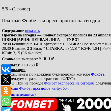
5/5 - (1 голос)
Платный Фонбет экспресс прогноз на сегодня
Содержание
показать
Прогноз на сегодня — Фонбет экспресс прогноз на 23 апреля,
ШВЕЙЦАРИЯ: ПЕРВАЯ ЛИГА — ТУР 31
20:30 Беллинцона
1-1
Шафхаузен *
СТАВКА
: Обе забьют *
К
20:30 Ксамакс
2-2
Виль *
СТАВКА
: ТБ(2,5) *
КЭФ
: 1,84 | ✅✅
КЭФ
: 3,15 (БК Фонбет)
5 000 ₽
Ставка на экспресс
:
₽
Результат
: +10 750
Информация
:
Коэффициенты по надежной букмекерской конторе
Фонбет
.
Рекомендуем играть по стратегии «ФЛЭТ».
ИНФО
: При не проходе
Фонбет экспресса на сегодня
, следующ
📊
Архив Фонбет прогнозов на футбол
✅
Купить подписку