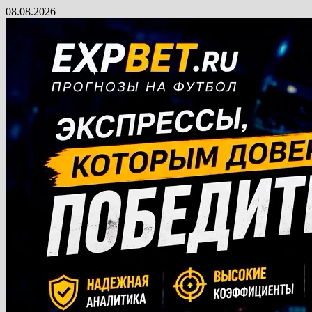
Перейти
08.08.2026
к
содержимому