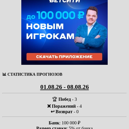
📊 СТАТИСТИКА ПРОГНОЗОВ
01.08.26 - 08.08.26
🏆
Побед
- 3
❌ Поражений
- 4
↩️ Возврат
- 0
Банк
: 100 000 ₽
Размер ставки
: 5% от банка