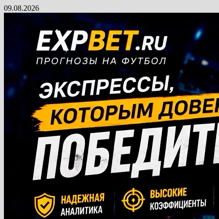
Перейти
09.08.2026
к
содержимому