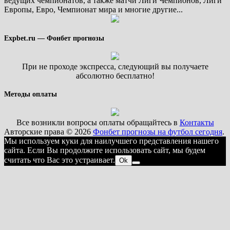
ведущих чемпионатов, а также матчи Лиги Чемпионов, Лиги
Европы, Евро, Чемпионат мира и многие другие...
Expbet.ru — Фонбет прогнозы
При не проходе экспресса, следующий вы получаете
абсолютно бесплатно!
Методы оплаты
Все возникли вопросы оплаты обращайтесь в
Контакты
Авторские права © 2026
Фонбет прогнозы на футбол сегодня
.
Мы используем куки для наилучшего представления нашего
сайта. Если Вы продолжите использовать сайт, мы будем
считать что Вас это устраивает.
Ok