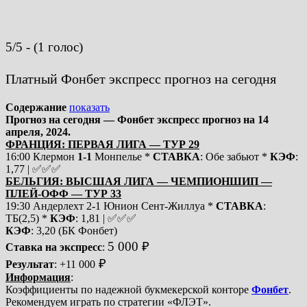
5/5 - (1 голос)
Платный Фонбет экспресс прогноз на сегодня
Содержание
показать
Прогноз на сегодня — Фонбет экспресс прогноз на 14
апреля, 2024.
ФРАНЦИЯ: ПЕРВАЯ ЛИГА — ТУР 29
16:00 Клермон
1-1
Монпелье *
СТАВКА
: Обе забьют *
КЭФ
:
1,77 | ✅✅✅
БЕЛЬГИЯ: ВЫСШАЯ ЛИГА — ЧЕМПИОНШИП —
ПЛЕЙ-ОФФ — ТУР 33
19:30 Андерлехт 2-1 Юнион Сент-Жиллуа *
СТАВКА
:
ТБ(2,5) *
КЭФ
: 1,81 | ✅✅✅
КЭФ
: 3,20 (БК Фонбет)
5 000 ₽
Ставка на экспресс
:
₽
Результат
: +11 000
Информация
:
Коэффициенты по надежной букмекерской конторе
Фонбет
.
Рекомендуем играть по стратегии «ФЛЭТ».