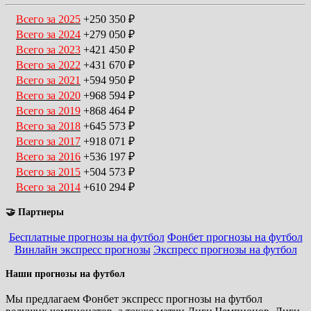
Всего за 2025
+250 350 ₽
Всего за 2024
+279 050 ₽
Всего за 2023
+421 450 ₽
Всего за 2022
+431 670 ₽
Всего за 2021
+594 950 ₽
Всего за 2020
+968 594 ₽
Всего за 2019
+868 464 ₽
Всего за 2018
+645 573 ₽
Всего за 2017
+918 071 ₽
Всего за 2016
+536 197 ₽
Всего за 2015
+504 573 ₽
Всего за 2014
+610 294 ₽
🤝 Партнеры
Бесплатные прогнозы на футбол
Фонбет прогнозы на футбол
Винлайн экспресс прогнозы
Экспресс прогнозы на футбол
Наши прогнозы на футбол
Мы предлагаем Фонбет экспресс прогнозы на футбол