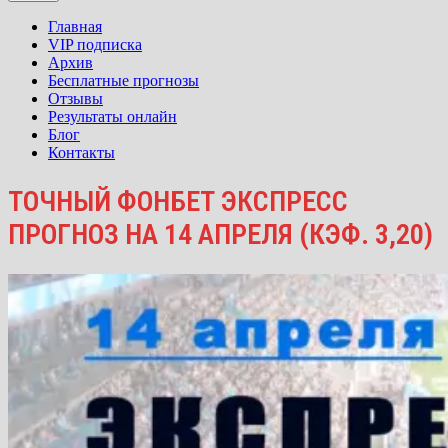
Главная
VIP подписка
Архив
Бесплатные прогнозы
Отзывы
Результаты онлайн
Блог
Контакты
ТОЧНЫЙ ФОНБЕТ ЭКСПРЕСС
ПРОГНОЗ НА 14 АПРЕЛЯ (КЭФ. 3,20)