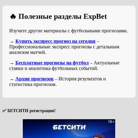
🔥 Полезные разделы ExpBet
Изучите другие материалы с футбольными прогнозами.
→
Купить экспресс прогноз на сегодня
–
Профессиональные экспресс прогнозы с детальным
анализом матчей.
→
Бесплатные прогнозы на футбол
– Актуальные
ставки и аналитика футбольных событий.
→
Архив прогнозов
– История результатов и
статистика прогнозов.
✅ БЕТСИТИ регистрация!