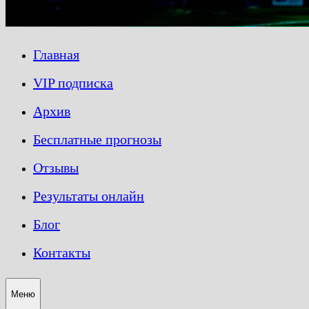
Главная
VIP подписка
Архив
Бесплатные прогнозы
Отзывы
Результаты онлайн
Блог
Контакты
Меню