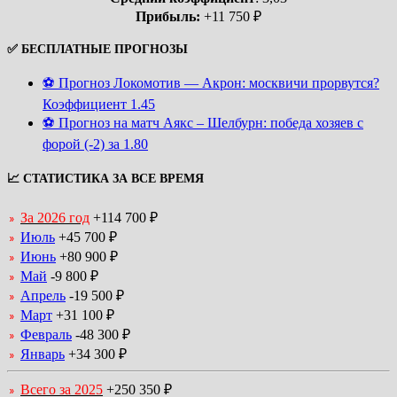
Прибыль:
+11 750 ₽
✅ БЕСПЛАТНЫЕ ПРОГНОЗЫ
⚽ Прогноз Локомотив — Акрон: москвичи прорвутся?
Коэффициент 1.45
⚽ Прогноз на матч Аякс – Шелбурн: победа хозяев с
форой (-2) за 1.80
📈 СТАТИСТИКА ЗА ВСЕ ВРЕМЯ
За 2026 год
+114 700 ₽
Июль
+45 700 ₽
Июнь
+80 900 ₽
Май
-9 800 ₽
Апрель
-19 500 ₽
Март
+31 100 ₽
Февраль
-48 300 ₽
Январь
+34 300 ₽
Всего за 2025
+250 350 ₽