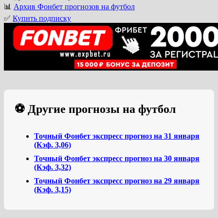
📊
Архив Фонбет прогнозов на футбол
✅
Купить подписку
⚽ Другие прогнозы на футбол
Точный Фонбет экспресс прогноз на 31 января
(Кэф. 3,06)
Точный Фонбет экспресс прогноз на 30 января
(Кэф. 3,32)
Точный Фонбет экспресс прогноз на 29 января
(Кэф. 3,15)