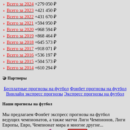
Всего за 2024
+279 050 ₽
Всего за 2023
+421 450 ₽
Всего за 2022
+431 670 ₽
Всего за 2021
+594 950 ₽
Всего за 2020
+968 594 ₽
Всего за 2019
+868 464 ₽
Всего за 2018
+645 573 ₽
Всего за 2017
+918 071 ₽
Всего за 2016
+536 197 ₽
Всего за 2015
+504 573 ₽
Всего за 2014
+610 294 ₽
🤝 Партнеры
Бесплатные прогнозы на футбол
Фонбет прогнозы на футбол
Винлайн экспресс прогнозы
Экспресс прогнозы на футбол
Наши прогнозы на футбол
Мы предлагаем Фонбет экспресс прогнозы на футбол
ведущих чемпионатов, а также матчи Лиги Чемпионов, Лиги
Европы, Евро, Чемпионат мира и многие другие...