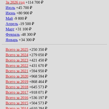
За 2026 год
+114 700 ₽
Июль
+45 700 ₽
Июнь
+80 900 ₽
Май
-9 800 ₽
Апрель
-19 500 ₽
Март
+31 100 ₽
Февраль
-48 300 ₽
Январь
+34 300 ₽
Всего за 2025
+250 350 ₽
Всего за 2024
+279 050 ₽
Всего за 2023
+421 450 ₽
Всего за 2022
+431 670 ₽
Всего за 2021
+594 950 ₽
Всего за 2020
+968 594 ₽
Всего за 2019
+868 464 ₽
Всего за 2018
+645 573 ₽
Всего за 2017
+918 071 ₽
Всего за 2016
+536 197 ₽
Всего за 2015
+504 573 ₽
Всего за 2014
+610 294 ₽