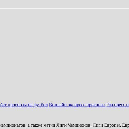
бет прогнозы на футбол
Винлайн экспресс прогнозы
Экспресс п
емпионатов, а также матчи Лиги Чемпионов, Лиги Европы, Евро