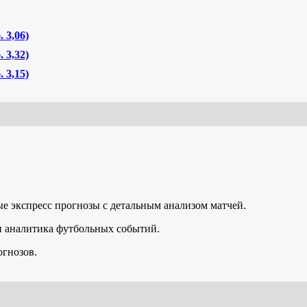
 3,06)
 3,32)
 3,15)
 экспресс прогнозы с детальным анализом матчей.
и аналитика футбольных событий.
огнозов.