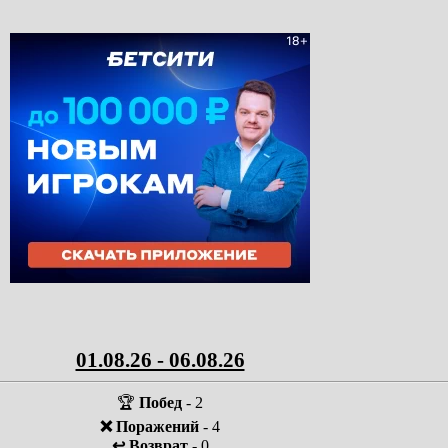
01.08.26 - 06.08.26
🏆
Побед
- 2
❌ Поражений
- 4
↩️ Возврат
- 0