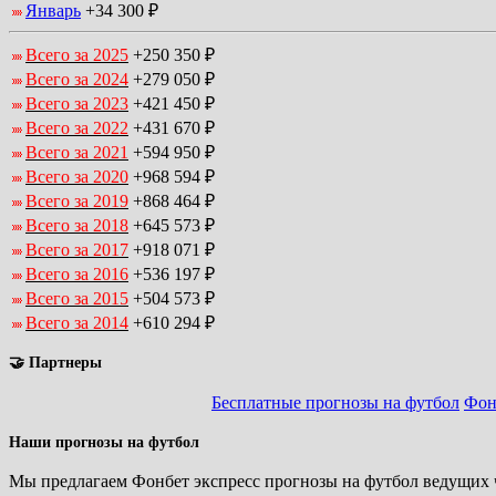
Январь
+34 300 ₽
Всего за 2025
+250 350 ₽
Всего за 2024
+279 050 ₽
Всего за 2023
+421 450 ₽
Всего за 2022
+431 670 ₽
Всего за 2021
+594 950 ₽
Всего за 2020
+968 594 ₽
Всего за 2019
+868 464 ₽
Всего за 2018
+645 573 ₽
Всего за 2017
+918 071 ₽
Всего за 2016
+536 197 ₽
Всего за 2015
+504 573 ₽
Всего за 2014
+610 294 ₽
🤝 Партнеры
Бесплатные прогнозы на футбол
Фон
Наши прогнозы на футбол
Мы предлагаем Фонбет экспресс прогнозы на футбол ведущих ч