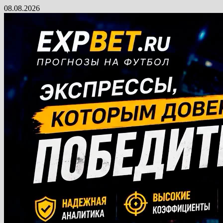
Перейти
08.08.2026
к
содержимому