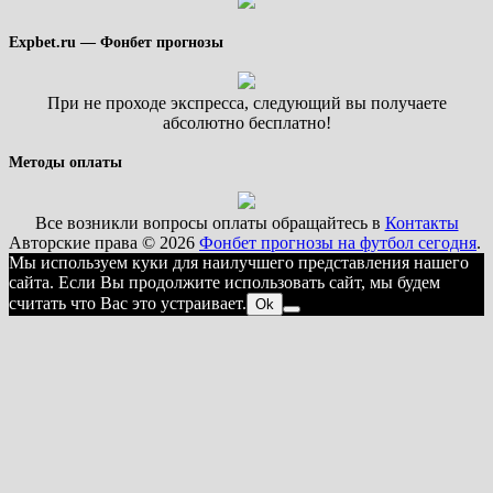
Expbet.ru — Фонбет прогнозы
При не проходе экспресса, следующий вы получаете
абсолютно бесплатно!
Методы оплаты
Все возникли вопросы оплаты обращайтесь в
Контакты
Авторские права © 2026
Фонбет прогнозы на футбол сегодня
.
Мы используем куки для наилучшего представления нашего
сайта. Если Вы продолжите использовать сайт, мы будем
считать что Вас это устраивает.
Ok