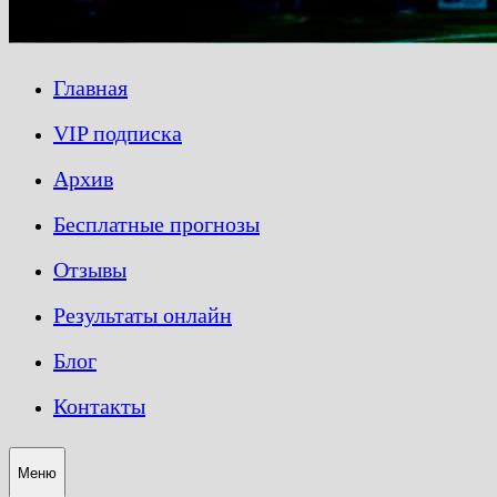
Главная
VIP подписка
Архив
Бесплатные прогнозы
Отзывы
Результаты онлайн
Блог
Контакты
Меню