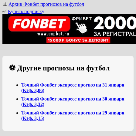
📊
Архив Фонбет прогнозов на футбол
✅
Купить подписку
⚽ Другие прогнозы на футбол
Точный Фонбет экспресс прогноз на 31 января
(Кэф. 3,06)
Точный Фонбет экспресс прогноз на 30 января
(Кэф. 3,32)
Точный Фонбет экспресс прогноз на 29 января
(Кэф. 3,15)