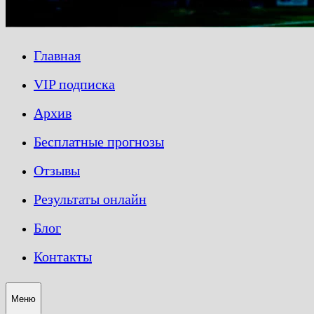
Главная
VIP подписка
Архив
Бесплатные прогнозы
Отзывы
Результаты онлайн
Блог
Контакты
Меню