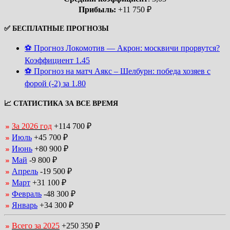
Прибыль:
+11 750 ₽
✅ БЕСПЛАТНЫЕ ПРОГНОЗЫ
⚽ Прогноз Локомотив — Акрон: москвичи прорвутся?
Коэффициент 1.45
⚽ Прогноз на матч Аякс – Шелбурн: победа хозяев с
форой (-2) за 1.80
📈 СТАТИСТИКА ЗА ВСЕ ВРЕМЯ
За 2026 год
+114 700 ₽
Июль
+45 700 ₽
Июнь
+80 900 ₽
Май
-9 800 ₽
Апрель
-19 500 ₽
Март
+31 100 ₽
Февраль
-48 300 ₽
Январь
+34 300 ₽
Всего за 2025
+250 350 ₽