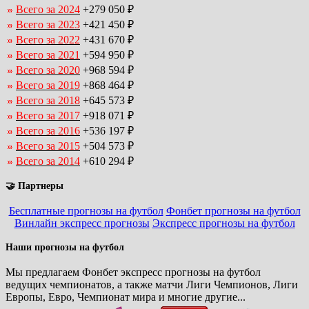
Всего за 2024
+279 050 ₽
Всего за 2023
+421 450 ₽
Всего за 2022
+431 670 ₽
Всего за 2021
+594 950 ₽
Всего за 2020
+968 594 ₽
Всего за 2019
+868 464 ₽
Всего за 2018
+645 573 ₽
Всего за 2017
+918 071 ₽
Всего за 2016
+536 197 ₽
Всего за 2015
+504 573 ₽
Всего за 2014
+610 294 ₽
🤝 Партнеры
Бесплатные прогнозы на футбол
Фонбет прогнозы на футбол
Винлайн экспресс прогнозы
Экспресс прогнозы на футбол
Наши прогнозы на футбол
Мы предлагаем Фонбет экспресс прогнозы на футбол
ведущих чемпионатов, а также матчи Лиги Чемпионов, Лиги
Европы, Евро, Чемпионат мира и многие другие...