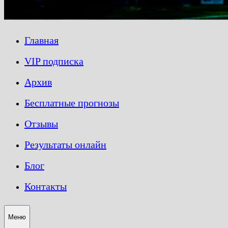
Главная
VIP подписка
Архив
Бесплатные прогнозы
Отзывы
Результаты онлайн
Блог
Контакты
Меню