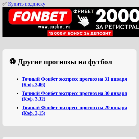
✅
Купить подписку
⚽ Другие прогнозы на футбол
Точный Фонбет экспресс прогноз на 31 января
(Кэф. 3,06)
Точный Фонбет экспресс прогноз на 30 января
(Кэф. 3,32)
Точный Фонбет экспресс прогноз на 29 января
(Кэф. 3,15)