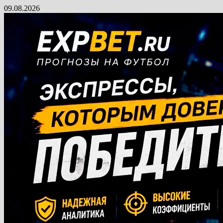
Перейти
09.08.2026
к
содержимому