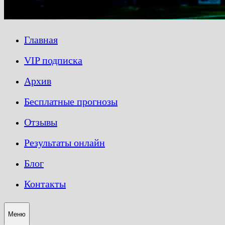
Главная
VIP подписка
Архив
Бесплатные прогнозы
Отзывы
Результаты онлайн
Блог
Контакты
Меню