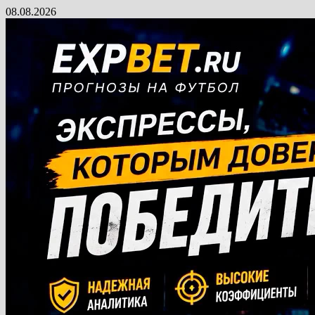
Перейти
08.08.2026
к
содержимому