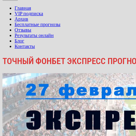
Главная
VIP подписка
Архив
Бесплатные прогнозы
Отзывы
Результаты онлайн
Блог
Контакты
ТОЧНЫЙ ФОНБЕТ ЭКСПРЕСС ПРОГНОЗ 