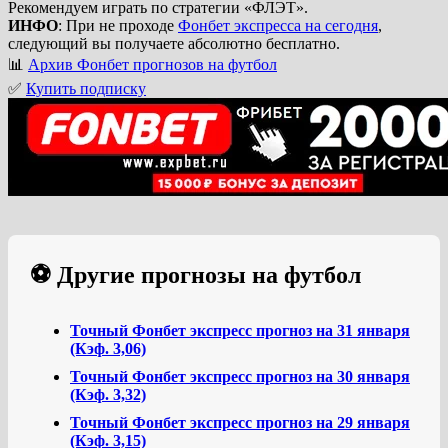
Рекомендуем играть по стратегии «ФЛЭТ».
ИНФО
: При не проходе
Фонбет экспресса на сегодня
,
следующий вы получаете абсолютно бесплатно.
📊
Архив Фонбет прогнозов на футбол
✅
Купить подписку
⚽ Другие прогнозы на футбол
Точный Фонбет экспресс прогноз на 31 января
(Кэф. 3,06)
Точный Фонбет экспресс прогноз на 30 января
(Кэф. 3,32)
Точный Фонбет экспресс прогноз на 29 января
(Кэф. 3,15)