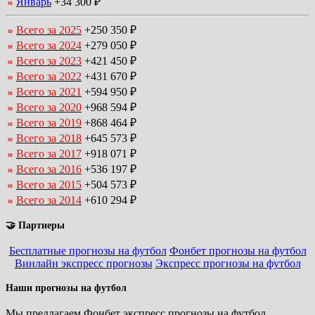
Январь
+34 300 ₽
Всего за 2025
+250 350 ₽
Всего за 2024
+279 050 ₽
Всего за 2023
+421 450 ₽
Всего за 2022
+431 670 ₽
Всего за 2021
+594 950 ₽
Всего за 2020
+968 594 ₽
Всего за 2019
+868 464 ₽
Всего за 2018
+645 573 ₽
Всего за 2017
+918 071 ₽
Всего за 2016
+536 197 ₽
Всего за 2015
+504 573 ₽
Всего за 2014
+610 294 ₽
🤝 Партнеры
Бесплатные прогнозы на футбол
Фонбет прогнозы на футбол
Винлайн экспресс прогнозы
Экспресс прогнозы на футбол
Наши прогнозы на футбол
Мы предлагаем Фонбет экспресс прогнозы на футбол