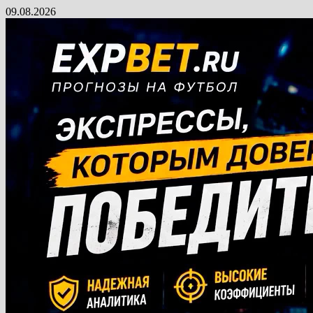
Перейти
09.08.2026
к
содержимому