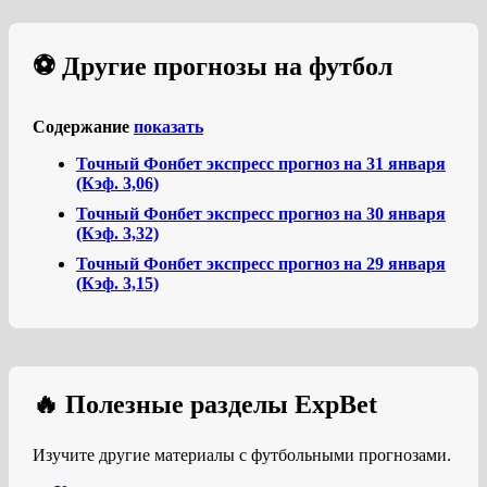
⚽ Другие прогнозы на футбол
Содержание
показать
Точный Фонбет экспресс прогноз на 31 января
(Кэф. 3,06)
Точный Фонбет экспресс прогноз на 30 января
(Кэф. 3,32)
Точный Фонбет экспресс прогноз на 29 января
(Кэф. 3,15)
🔥 Полезные разделы ExpBet
Изучите другие материалы с футбольными прогнозами.