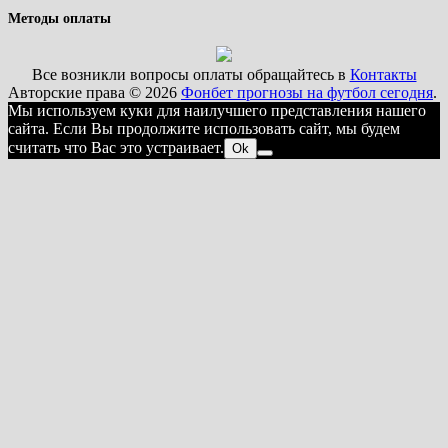
Методы оплаты
Все возникли вопросы оплаты обращайтесь в
Контакты
Авторские права © 2026
Фонбет прогнозы на футбол сегодня
.
Мы используем куки для наилучшего представления нашего
сайта. Если Вы продолжите использовать сайт, мы будем
считать что Вас это устраивает.
Ok