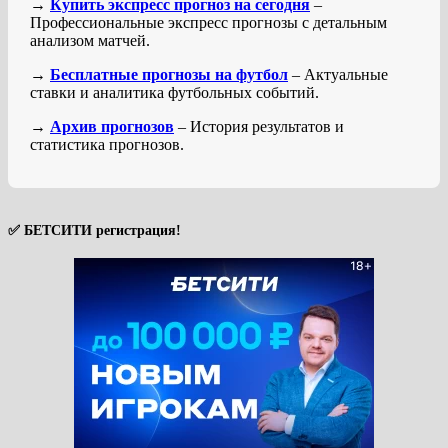
→
Купить экспресс прогноз на сегодня
–
Профессиональные экспресс прогнозы с детальным
анализом матчей.
→
Бесплатные прогнозы на футбол
– Актуальные
ставки и аналитика футбольных событий.
→
Архив прогнозов
– История результатов и
статистика прогнозов.
✅ БЕТСИТИ регистрация!