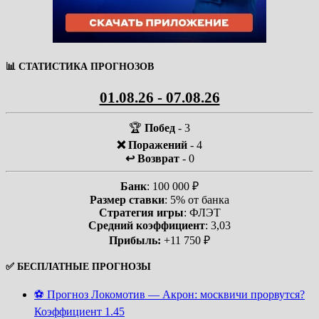
📊 СТАТИСТИКА ПРОГНОЗОВ
01.08.26 - 07.08.26
🏆
Побед
- 3
❌ Поражений
- 4
↩️ Возврат
- 0
Банк
: 100 000 ₽
Размер ставки
: 5% от банка
Стратегия игры
: ФЛЭТ
Средний коэффициент
: 3,03
Прибыль:
+11 750 ₽
✅ БЕСПЛАТНЫЕ ПРОГНОЗЫ
⚽ Прогноз Локомотив — Акрон: москвичи прорвутся?
Коэффициент 1.45