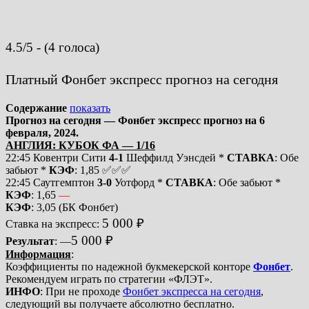
4.5/5 - (4 голоса)
Платный Фонбет экспресс прогноз на сегодня
Содержание
показать
Прогноз на сегодня — Фонбет экспресс прогноз на 6
февраля, 2024.
АНГЛИЯ: КУБОК ФА — 1/16
22:45 Ковентри Сити
4-1
Шеффилд Уэнсдей *
СТАВКА
: Обе
забьют *
КЭФ
: 1,85 ✅✅✅
22:45 Саутгемптон
3-0
Уотфорд *
СТАВКА
: Обе забьют *
КЭФ
: 1,65
—
КЭФ
: 3,05 (БК Фонбет)
5 000 ₽
Ставка на экспресс:
5 000 ₽
Результат
: —
Информация
:
Коэффициенты по надежной букмекерской конторе
Фонбет
.
Рекомендуем играть по стратегии «ФЛЭТ».
ИНФО
: При не проходе
Фонбет экспресса на сегодня
,
следующий вы получаете абсолютно бесплатно.