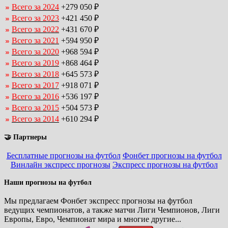
Всего за 2024
+279 050 ₽
Всего за 2023
+421 450 ₽
Всего за 2022
+431 670 ₽
Всего за 2021
+594 950 ₽
Всего за 2020
+968 594 ₽
Всего за 2019
+868 464 ₽
Всего за 2018
+645 573 ₽
Всего за 2017
+918 071 ₽
Всего за 2016
+536 197 ₽
Всего за 2015
+504 573 ₽
Всего за 2014
+610 294 ₽
🤝 Партнеры
Бесплатные прогнозы на футбол
Фонбет прогнозы на футбол
Винлайн экспресс прогнозы
Экспресс прогнозы на футбол
Наши прогнозы на футбол
Мы предлагаем Фонбет экспресс прогнозы на футбол
ведущих чемпионатов, а также матчи Лиги Чемпионов, Лиги
Европы, Евро, Чемпионат мира и многие другие...