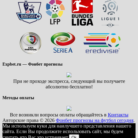
Expbet.ru — Фонбет прогнозы
При не проходе экспресса, следующий вы получаете
абсолютно бесплатно!
Методы оплаты
Все возникли вопросы оплаты обращайтесь в
Контакты
Авторские права © 2026
Фонбет прогнозы на футбол сегодня
.
Мы используем куки для наилучшего представления нашего
сайта. Если Вы продолжите использовать сайт, мы будем
считать что Вас это устраивает.
Ok