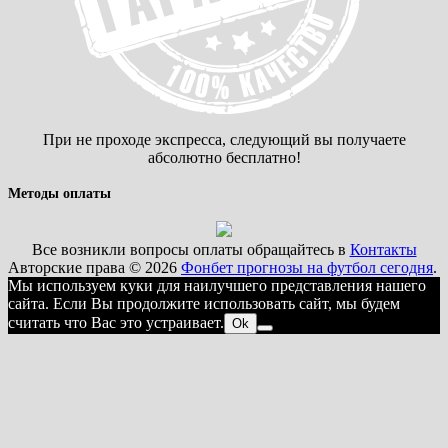
При не проходе экспресса, следующий вы получаете
абсолютно бесплатно!
Методы оплаты
Все возникли вопросы оплаты обращайтесь в
Контакты
Авторские права © 2026
Фонбет прогнозы на футбол сегодня
.
Мы используем куки для наилучшего представления нашего
сайта. Если Вы продолжите использовать сайт, мы будем
считать что Вас это устраивает.
Ok