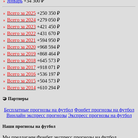
Январь
+34 300 ₽
Всего за 2025
+250 350 ₽
Всего за 2024
+279 050 ₽
Всего за 2023
+421 450 ₽
Всего за 2022
+431 670 ₽
Всего за 2021
+594 950 ₽
Всего за 2020
+968 594 ₽
Всего за 2019
+868 464 ₽
Всего за 2018
+645 573 ₽
Всего за 2017
+918 071 ₽
Всего за 2016
+536 197 ₽
Всего за 2015
+504 573 ₽
Всего за 2014
+610 294 ₽
🤝 Партнеры
Бесплатные прогнозы на футбол
Фонбет прогнозы на футбол
Винлайн экспресс прогнозы
Экспресс прогнозы на футбол
Наши прогнозы на футбол
Мы предлагаем Фонбет экспресс прогнозы на футбол