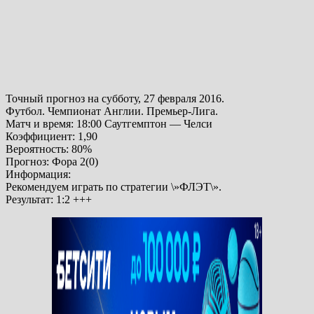
Точный прогноз на субботу, 27 февраля 2016.
Футбол. Чемпионат Англии. Премьер-Лига.
Матч и время: 18:00 Саутгемптон — Челси
Коэффициент: 1,90
Вероятность: 80%
Прогноз
: Фора 2(0)
Информация
:
Рекомендуем играть по стратегии \»ФЛЭТ\».
Результат: 1:2
+++