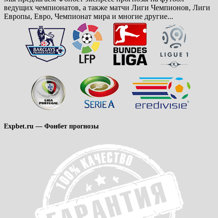
ведущих чемпионатов, а также матчи Лиги Чемпионов, Лиги
Европы, Евро, Чемпионат мира и многие другие...
Expbet.ru — Фонбет прогнозы