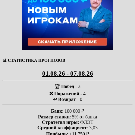
📊 СТАТИСТИКА ПРОГНОЗОВ
01.08.26 - 07.08.26
🏆
Побед
- 3
❌ Поражений
- 4
↩️ Возврат
- 0
Банк
: 100 000 ₽
Размер ставки
: 5% от банка
Стратегия игры
: ФЛЭТ
Средний коэффициент
: 3,03
Прибыль:
+11 750 ₽