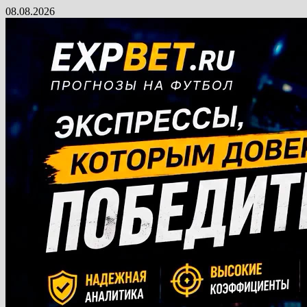
Перейти
08.08.2026
к
содержимому