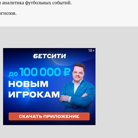
и аналитика футбольных событий.
огнозов.