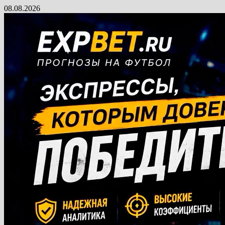
Перейти
08.08.2026
к
содержимому