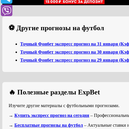
⚽ Другие прогнозы на футбол
Точный Фонбет экспресс прогноз на 31 января (Кэф.
Точный Фонбет экспресс прогноз на 30 января (Кэф.
Точный Фонбет экспресс прогноз на 29 января (Кэф.
🔥 Полезные разделы ExpBet
Изучите другие материалы с футбольными прогнозами.
→
Купить экспресс прогноз на сегодня
– Профессиональные
→
Бесплатные прогнозы на футбол
– Актуальные ставки 