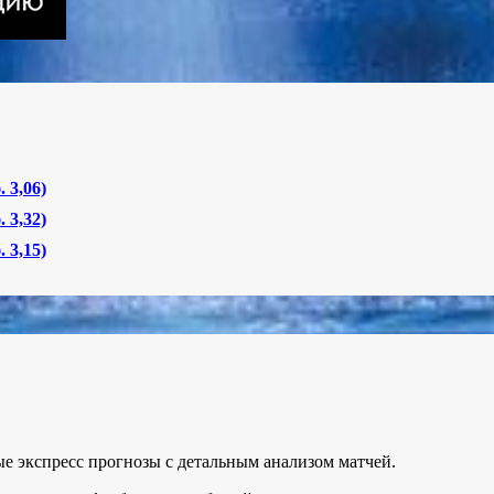
 3,06)
 3,32)
 3,15)
 экспресс прогнозы с детальным анализом матчей.