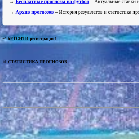
→
Бесплатные прогнозы на футбол
– Актуальные ставки 
→
Архив прогнозов
– История результатов и статистика пр
✅ БЕТСИТИ регистрация!
📊 СТАТИСТИКА ПРОГНОЗОВ