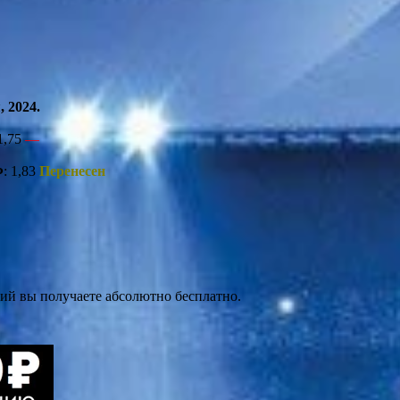
 2024.
 1,75
—
Ф
: 1,83
Перенесен
ий вы получаете абсолютно бесплатно.