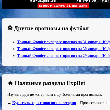
⚽ Другие прогнозы на футбол
Точный Фонбет экспресс прогноз на 31 января (Кэф.
Точный Фонбет экспресс прогноз на 30 января (Кэф.
Точный Фонбет экспресс прогноз на 29 января (Кэф.
🔥 Полезные разделы ExpBet
Изучите другие материалы с футбольными прогнозами.
→
Купить экспресс прогноз на сегодня
– Профессиональные