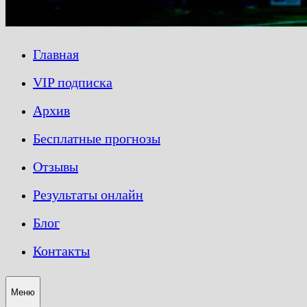
Главная
VIP подписка
Архив
Бесплатные прогнозы
Отзывы
Результаты онлайн
Блог
Контакты
Меню