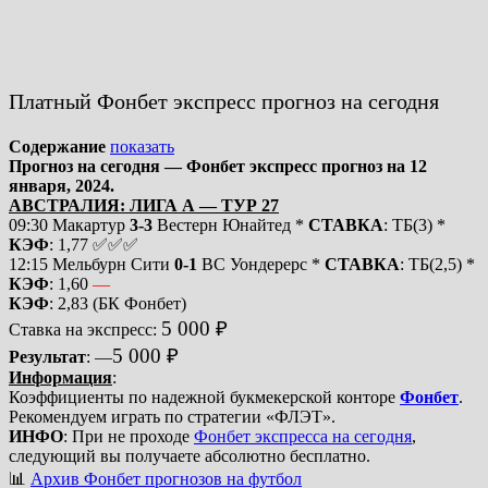
Платный Фонбет экспресс прогноз на сегодня
Содержание
показать
Прогноз на сегодня — Фонбет экспресс прогноз на 12
января, 2024.
АВСТРАЛИЯ: ЛИГА А — ТУР 27
09:30 Макартур
3-3
Вестерн Юнайтед *
СТАВКА
: ТБ(3) *
КЭФ
: 1,77 ✅✅✅
12:15 Мельбурн Сити
0-1
ВС Уондерерс *
СТАВКА
: ТБ(2,5) *
КЭФ
: 1,60
—
КЭФ
: 2,83 (БК Фонбет)
5 000 ₽
Ставка на экспресс:
5 000 ₽
Результат
: —
Информация
:
Коэффициенты по надежной букмекерской конторе
Фонбет
.
Рекомендуем играть по стратегии «ФЛЭТ».
ИНФО
: При не проходе
Фонбет экспресса на сегодня
,
следующий вы получаете абсолютно бесплатно.
📊
Архив Фонбет прогнозов на футбол