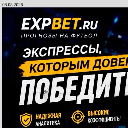
Перейти
08.08.2026
к
содержимому