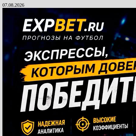
Перейти
07.08.2026
к
содержимому