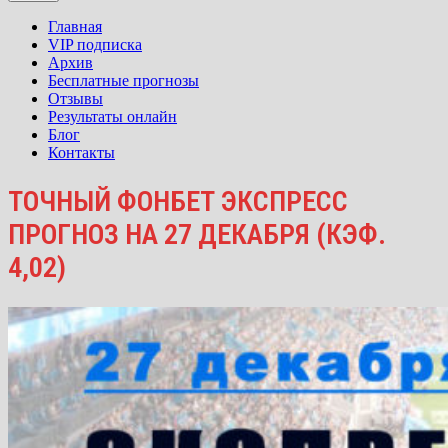
Главная
VIP подписка
Архив
Бесплатные прогнозы
Отзывы
Результаты онлайн
Блог
Контакты
ТОЧНЫЙ ФОНБЕТ ЭКСПРЕСС
ПРОГНОЗ НА 27 ДЕКАБРЯ (КЭФ.
4,02)