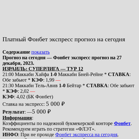
Платный Фонбет экспресс прогноз на сегодня
Содержание
показать
Прогноз на сегодня — Фонбет экспресс прогноз на 27
декабря, 2023.
ИЗРАИЛЬ: СУПЕРЛИГА — ТУР 12
21:00 Маккаби Хайфа
1-0
Маккаби Бней-Рейне *
СТАВКА
:
Обе забьют *
КЭФ
: 1,99
—
21:30 Маккаби Тель-Авив
1-0
Бейтар *
СТАВКА
: Обе забьют
*
КЭФ
: 2,02
—
КЭФ
: 4,02 (БК Фонбет)
5 000 ₽
Ставка на экспресс:
5 000 ₽
Результат
: —
Информация
:
Коэффициенты по надежной букмекерской конторе
Фонбет
.
Рекомендуем играть по стратегии «ФЛЭТ».
ИНФО
: При не проходе
Фонбет экспресса на сегодня
,