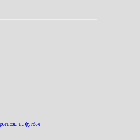
рогнозы на футбол