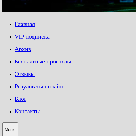
Главная
VIP подписка
Архив
Бесплатные прогнозы
Отзывы
Результаты онлайн
Блог
Контакты
Меню