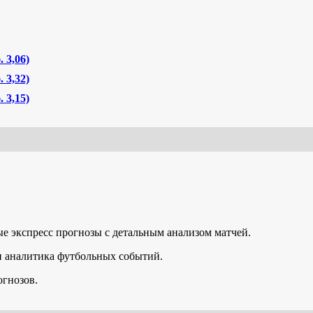
 3,06)
 3,32)
 3,15)
 экспресс прогнозы с детальным анализом матчей.
и аналитика футбольных событий.
огнозов.