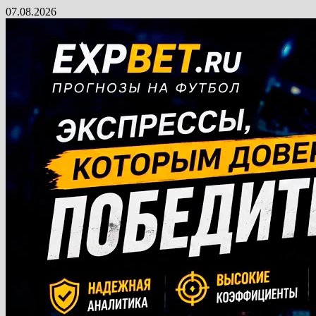
Перейти
07.08.2026
к
содержимому