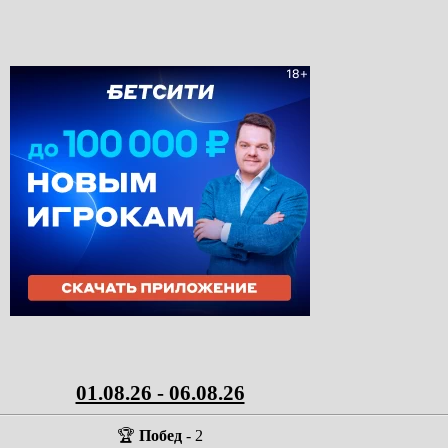
01.08.26 - 06.08.26
🏆
Побед
- 2