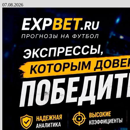
Перейти
07.08.2026
к
содержимому