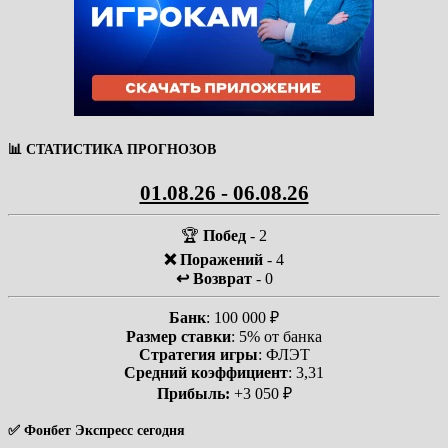
📊 СТАТИСТИКА ПРОГНОЗОВ
01.08.26 - 06.08.26
🏆
Побед
- 2
❌ Поражений
- 4
↩️ Возврат
- 0
Банк
: 100 000 ₽
Размер ставки
: 5% от банка
Стратегия игры
: ФЛЭТ
Средний коэффициент
: 3,31
Прибыль:
+3 050 ₽
✅ Фонбет Экспресс сегодня