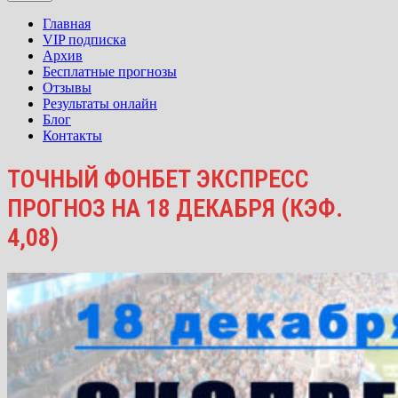
Главная
VIP подписка
Архив
Бесплатные прогнозы
Отзывы
Результаты онлайн
Блог
Контакты
ТОЧНЫЙ ФОНБЕТ ЭКСПРЕСС
ПРОГНОЗ НА 18 ДЕКАБРЯ (КЭФ.
4,08)