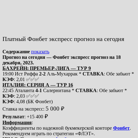
Платный Фонбет экспресс прогноз на сегодня
Содержание
показать
Прогноз на сегодня — Фонбет экспресс прогноз на 18
декабря, 2023.
БАХРЕЙН: ПРЕМЬЕР-ЛИГА — ТУР 9
19:00 Ист Риффа
2-2
Аль-Мухаррак *
СТАВКА
: Обе забьют *
КЭФ
: 2,01 ✅✅✅
ИТАЛИЯ: СЕРИЯ А — ТУР 16
22:45 Аталанта
4-1
Салернитана *
СТАВКА
: Обе забьют *
КЭФ
: 2,03 ✅✅✅
КЭФ
: 4,08 (БК Фонбет)
5 000 ₽
Ставка на экспресс:
₽
Результат
: +15 400
Информация
:
Коэффициенты по надежной букмекерской конторе
Фонбет
.
Рекомендуем играть по стратегии «ФЛЭТ».