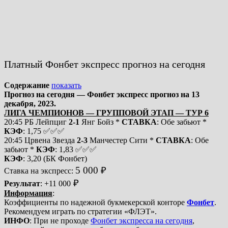
Платный Фонбет экспресс прогноз на сегодня
Содержание
показать
Прогноз на сегодня — Фонбет экспресс прогноз на 13
декабря, 2023.
ЛИГА ЧЕМПИОНОВ — ГРУППОВОЙ ЭТАП — ТУР 6
20:45 РБ Лейпциг
2-1
Янг Бойз *
СТАВКА
: Обе забьют *
КЭФ
: 1,75 ✅✅✅
20:45 Црвена Звезда
2-3
Манчестер Сити *
СТАВКА
: Обе
забьют *
КЭФ
: 1,83 ✅✅✅
КЭФ
: 3,20 (БК Фонбет)
5 000 ₽
Ставка на экспресс:
₽
Результат
: +11 000
Информация
:
Коэффициенты по надежной букмекерской конторе
Фонбет
.
Рекомендуем играть по стратегии «ФЛЭТ».
ИНФО
: При не проходе
Фонбет экспресса на сегодня
,