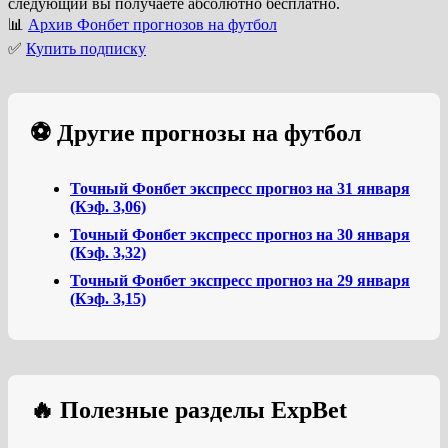
следующий вы получаете абсолютно бесплатно.
📊
Архив Фонбет прогнозов на футбол
✅
Купить подписку
⚽ Другие прогнозы на футбол
Точный Фонбет экспресс прогноз на 31 января
(Кэф. 3,06)
Точный Фонбет экспресс прогноз на 30 января
(Кэф. 3,32)
Точный Фонбет экспресс прогноз на 29 января
(Кэф. 3,15)
🔥 Полезные разделы ExpBet