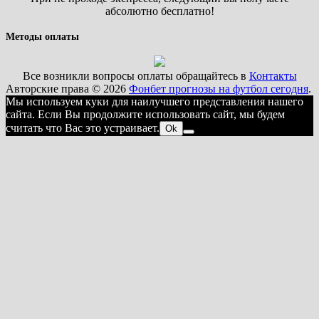
абсолютно бесплатно!
Методы оплаты
Все возникли вопросы оплаты обращайтесь в
Контакты
Авторские права © 2026
Фонбет прогнозы на футбол сегодня
.
Мы используем куки для наилучшего представления нашего
сайта. Если Вы продолжите использовать сайт, мы будем
считать что Вас это устраивает.
Ok