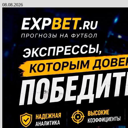
Перейти
08.08.2026
к
содержимому