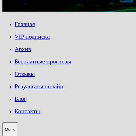
Главная
VIP подписка
Архив
Бесплатные прогнозы
Отзывы
Результаты онлайн
Блог
Контакты
Меню