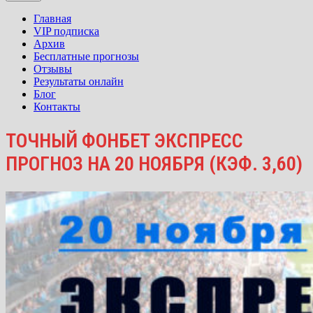
Главная
VIP подписка
Архив
Бесплатные прогнозы
Отзывы
Результаты онлайн
Блог
Контакты
ТОЧНЫЙ ФОНБЕТ ЭКСПРЕСС
ПРОГНОЗ НА 20 НОЯБРЯ (КЭФ. 3,60)