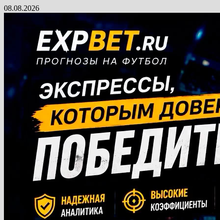
Перейти
08.08.2026
к
содержимому