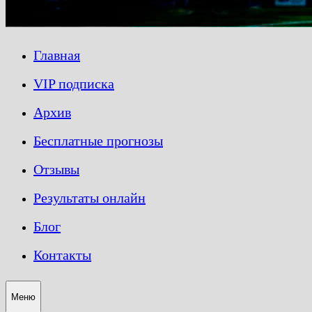
Главная
VIP подписка
Архив
Бесплатные прогнозы
Отзывы
Результаты онлайн
Блог
Контакты
Меню