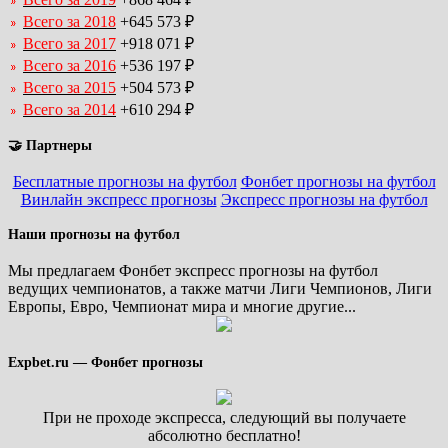
Всего за 2018
+645 573 ₽
Всего за 2017
+918 071 ₽
Всего за 2016
+536 197 ₽
Всего за 2015
+504 573 ₽
Всего за 2014
+610 294 ₽
🤝 Партнеры
Бесплатные прогнозы на футбол
Фонбет прогнозы на футбол
Винлайн экспресс прогнозы
Экспресс прогнозы на футбол
Наши прогнозы на футбол
Мы предлагаем Фонбет экспресс прогнозы на футбол
ведущих чемпионатов, а также матчи Лиги Чемпионов, Лиги
Европы, Евро, Чемпионат мира и многие другие...
Expbet.ru — Фонбет прогнозы
При не проходе экспресса, следующий вы получаете
абсолютно бесплатно!