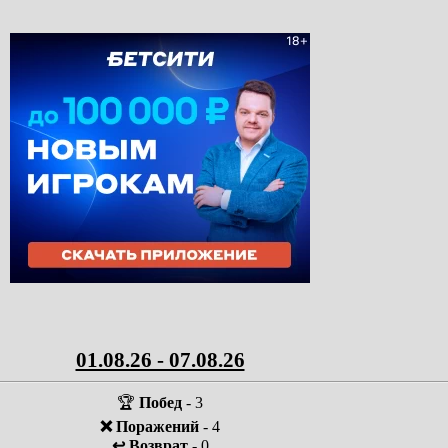
01.08.26 - 07.08.26
🏆
Побед
- 3
❌ Поражений
- 4
↩️ Возврат
- 0