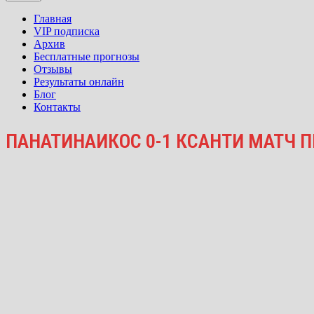
Главная
VIP подписка
Архив
Бесплатные прогнозы
Отзывы
Результаты онлайн
Блог
Контакты
ПАНАТИНАИКОС 0-1 КСАНТИ МАТЧ ПР