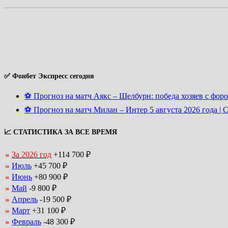
✅ Фонбет Экспресс сегодня
⚽ Прогноз на матч Аякс – Шелбурн: победа хозяев с форой 
⚽ Прогноз на матч Милан – Интер 5 августа 2026 года | С
📈 СТАТИСТИКА ЗА ВСЕ ВРЕМЯ
За 2026 год
+114 700 ₽
Июль
+45 700 ₽
Июнь
+80 900 ₽
Май
-9 800 ₽
Апрель
-19 500 ₽
Март
+31 100 ₽
Февраль
-48 300 ₽