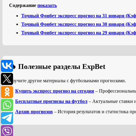
Содержание
показать
Точный Фонбет экспресс прогноз на 31 января (Кэф.
Точный Фонбет экспресс прогноз на 30 января (Кэф.
Точный Фонбет экспресс прогноз на 29 января (Кэф.
🔥 Полезные разделы ExpBet
Изучите другие материалы с футбольными прогнозами.
→
Купить экспресс прогноз на сегодня
– Профессиональные
→
Бесплатные прогнозы на футбол
– Актуальные ставки 
→
Архив прогнозов
– История результатов и статистика пр