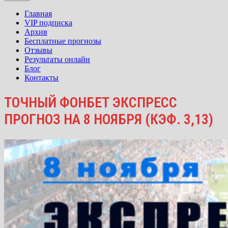
Главная
VIP подписка
Архив
Бесплатные прогнозы
Отзывы
Результаты онлайн
Блог
Контакты
ТОЧНЫЙ ФОНБЕТ ЭКСПРЕСС
ПРОГНОЗ НА 8 НОЯБРЯ (КЭФ. 3,13)