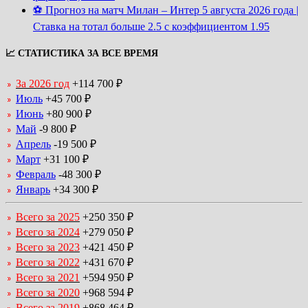
⚽ Прогноз на матч Милан – Интер 5 августа 2026 года |
Ставка на тотал больше 2.5 с коэффициентом 1.95
📈 СТАТИСТИКА ЗА ВСЕ ВРЕМЯ
За 2026 год
+114 700 ₽
Июль
+45 700 ₽
Июнь
+80 900 ₽
Май
-9 800 ₽
Апрель
-19 500 ₽
Март
+31 100 ₽
Февраль
-48 300 ₽
Январь
+34 300 ₽
Всего за 2025
+250 350 ₽
Всего за 2024
+279 050 ₽
Всего за 2023
+421 450 ₽
Всего за 2022
+431 670 ₽
Всего за 2021
+594 950 ₽
Всего за 2020
+968 594 ₽
Всего за 2019
+868 464 ₽