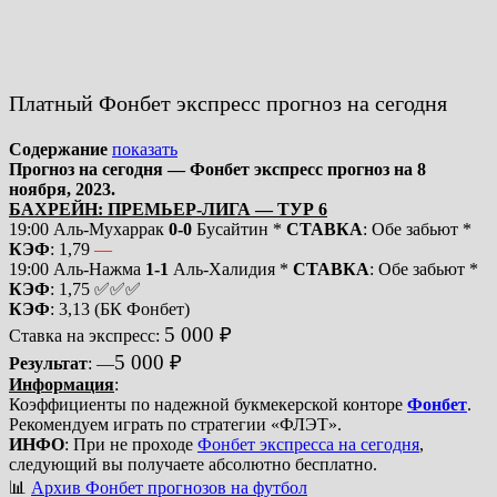
Платный Фонбет экспресс прогноз на сегодня
Содержание
показать
Прогноз на сегодня — Фонбет экспресс прогноз на 8
ноября, 2023.
БАХРЕЙН: ПРЕМЬЕР-ЛИГА — ТУР 6
19:00 Аль-Мухаррак
0-0
Бусайтин *
СТАВКА
: Обе забьют *
КЭФ
: 1,79
—
19:00 Аль-Нажма
1-1
Аль-Халидия *
СТАВКА
: Обе забьют *
КЭФ
: 1,75 ✅✅✅
КЭФ
: 3,13 (БК Фонбет)
5 000 ₽
Ставка на экспресс:
5 000 ₽
Результат
: —
Информация
:
Коэффициенты по надежной букмекерской конторе
Фонбет
.
Рекомендуем играть по стратегии «ФЛЭТ».
ИНФО
: При не проходе
Фонбет экспресса на сегодня
,
следующий вы получаете абсолютно бесплатно.
📊
Архив Фонбет прогнозов на футбол