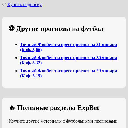
✅
Купить подписку
⚽ Другие прогнозы на футбол
Точный Фонбет экспресс прогноз на 31 января
(Кэф. 3,06)
Точный Фонбет экспресс прогноз на 30 января
(Кэф. 3,32)
Точный Фонбет экспресс прогноз на 29 января
(Кэф. 3,15)
🔥 Полезные разделы ExpBet
Изучите другие материалы с футбольными прогнозами.