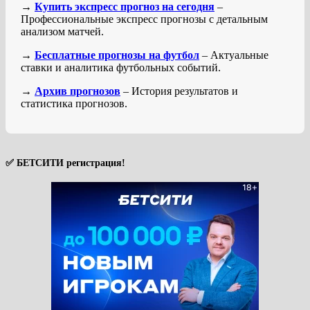
→
Купить экспресс прогноз на сегодня
–
Профессиональные экспресс прогнозы с детальным
анализом матчей.
→
Бесплатные прогнозы на футбол
– Актуальные
ставки и аналитика футбольных событий.
→
Архив прогнозов
– История результатов и
статистика прогнозов.
✅ БЕТСИТИ регистрация!