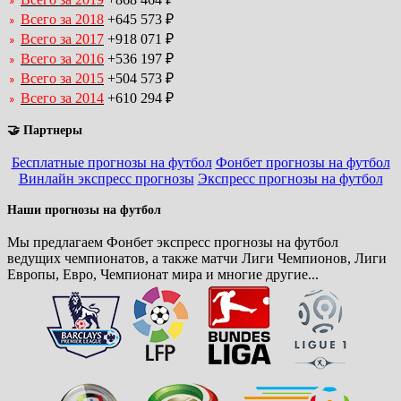
Всего за 2018
+645 573 ₽
Всего за 2017
+918 071 ₽
Всего за 2016
+536 197 ₽
Всего за 2015
+504 573 ₽
Всего за 2014
+610 294 ₽
🤝 Партнеры
Бесплатные прогнозы на футбол
Фонбет прогнозы на футбол
Винлайн экспресс прогнозы
Экспресс прогнозы на футбол
Наши прогнозы на футбол
Мы предлагаем Фонбет экспресс прогнозы на футбол
ведущих чемпионатов, а также матчи Лиги Чемпионов, Лиги
Европы, Евро, Чемпионат мира и многие другие...