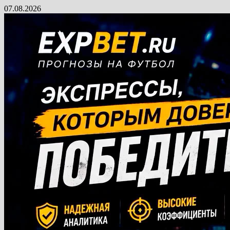
Перейти
07.08.2026
к
содержимому