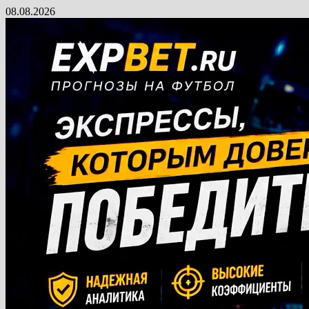
Перейти
08.08.2026
к
содержимому