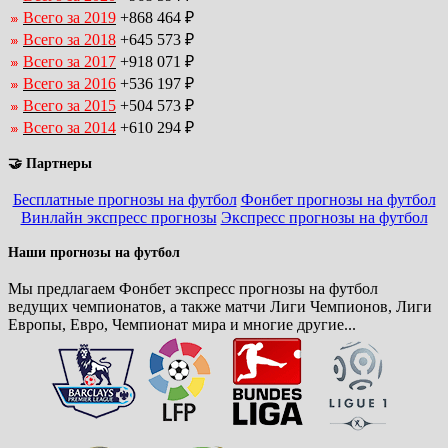
Всего за 2019
+868 464 ₽
Всего за 2018
+645 573 ₽
Всего за 2017
+918 071 ₽
Всего за 2016
+536 197 ₽
Всего за 2015
+504 573 ₽
Всего за 2014
+610 294 ₽
🤝 Партнеры
Бесплатные прогнозы на футбол
Фонбет прогнозы на футбол
Винлайн экспресс прогнозы
Экспресс прогнозы на футбол
Наши прогнозы на футбол
Мы предлагаем Фонбет экспресс прогнозы на футбол
ведущих чемпионатов, а также матчи Лиги Чемпионов, Лиги
Европы, Евро, Чемпионат мира и многие другие...