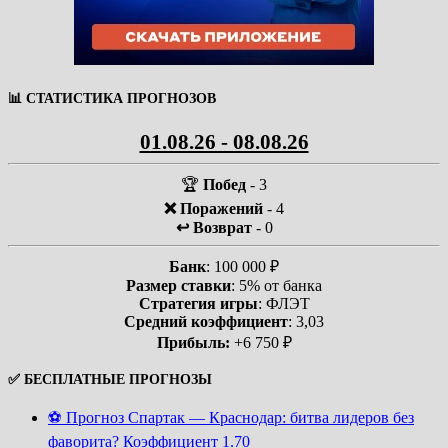
📊 СТАТИСТИКА ПРОГНОЗОВ
01.08.26 - 08.08.26
🏆
Побед
- 3
❌ Поражений
- 4
↩️ Возврат
- 0
Банк
: 100 000 ₽
Размер ставки
: 5% от банка
Стратегия игры
: ФЛЭТ
Средний коэффициент
: 3,03
Прибыль:
+6 750 ₽
✅ БЕСПЛАТНЫЕ ПРОГНОЗЫ
⚽ Прогноз Спартак — Краснодар: битва лидеров без
фаворита? Коэффициент 1.70