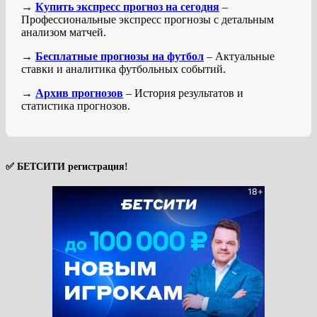
→
Купить экспресс прогноз на сегодня
–
Профессиональные экспресс прогнозы с детальным
анализом матчей.
→
Бесплатные прогнозы на футбол
– Актуальные
ставки и аналитика футбольных событий.
→
Архив прогнозов
– История результатов и
статистика прогнозов.
✅ БЕТСИТИ регистрация!