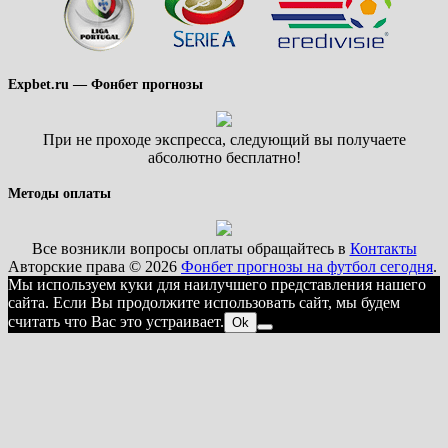
Expbet.ru — Фонбет прогнозы
При не проходе экспресса, следующий вы получаете
абсолютно бесплатно!
Методы оплаты
Все возникли вопросы оплаты обращайтесь в
Контакты
Авторские права © 2026
Фонбет прогнозы на футбол сегодня
.
Мы используем куки для наилучшего представления нашего
сайта. Если Вы продолжите использовать сайт, мы будем
считать что Вас это устраивает.
Ok