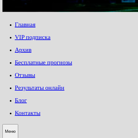
Главная
VIP подписка
Архив
Бесплатные прогнозы
Отзывы
Результаты онлайн
Блог
Контакты
Меню