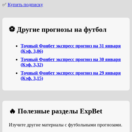
✅
Купить подписку
⚽ Другие прогнозы на футбол
Точный Фонбет экспресс прогноз на 31 января
(Кэф. 3,06)
Точный Фонбет экспресс прогноз на 30 января
(Кэф. 3,32)
Точный Фонбет экспресс прогноз на 29 января
(Кэф. 3,15)
🔥 Полезные разделы ExpBet
Изучите другие материалы с футбольными прогнозами.