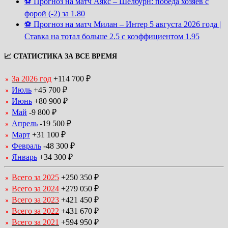
⚽ Прогноз на матч Аякс – Шелбурн: победа хозяев с
форой (-2) за 1.80
⚽ Прогноз на матч Милан – Интер 5 августа 2026 года |
Ставка на тотал больше 2.5 с коэффициентом 1.95
📈 СТАТИСТИКА ЗА ВСЕ ВРЕМЯ
За 2026 год
+114 700 ₽
Июль
+45 700 ₽
Июнь
+80 900 ₽
Май
-9 800 ₽
Апрель
-19 500 ₽
Март
+31 100 ₽
Февраль
-48 300 ₽
Январь
+34 300 ₽
Всего за 2025
+250 350 ₽
Всего за 2024
+279 050 ₽
Всего за 2023
+421 450 ₽
Всего за 2022
+431 670 ₽
Всего за 2021
+594 950 ₽