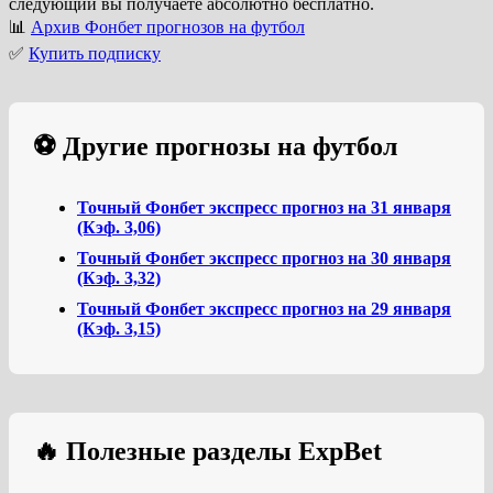
следующий вы получаете абсолютно бесплатно.
📊
Архив Фонбет прогнозов на футбол
✅
Купить подписку
⚽ Другие прогнозы на футбол
Точный Фонбет экспресс прогноз на 31 января
(Кэф. 3,06)
Точный Фонбет экспресс прогноз на 30 января
(Кэф. 3,32)
Точный Фонбет экспресс прогноз на 29 января
(Кэф. 3,15)
🔥 Полезные разделы ExpBet