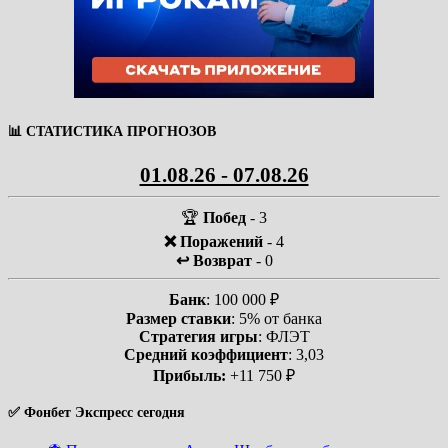
📊 СТАТИСТИКА ПРОГНОЗОВ
01.08.26 - 07.08.26
🏆
Побед
- 3
❌ Поражений
- 4
↩️ Возврат
- 0
Банк
: 100 000 ₽
Размер ставки
: 5% от банка
Стратегия игры
: ФЛЭТ
Средний коэффициент
: 3,03
Прибыль:
+11 750 ₽
✅ Фонбет Экспресс сегодня