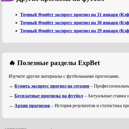
Точный Фонбет экспресс прогноз на 31 января (Кэф.
Точный Фонбет экспресс прогноз на 30 января (Кэф.
Точный Фонбет экспресс прогноз на 29 января (Кэф.
🔥 Полезные разделы ExpBet
Изучите другие материалы с футбольными прогнозами.
→
Купить экспресс прогноз на сегодня
– Профессиональные
→
Бесплатные прогнозы на футбол
– Актуальные ставки 
→
Архив прогнозов
– История результатов и статистика пр