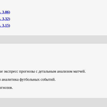
 3,06)
 3,32)
 3,15)
 экспресс прогнозы с детальным анализом матчей.
и аналитика футбольных событий.
огнозов.