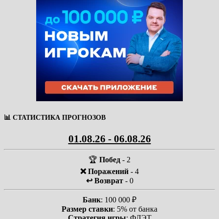
📊 СТАТИСТИКА ПРОГНОЗОВ
01.08.26 - 06.08.26
🏆
Побед
- 2
❌ Поражений
- 4
↩️ Возврат
- 0
Банк
: 100 000 ₽
Размер ставки
: 5% от банка
Стратегия игры
: ФЛЭТ