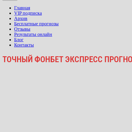
Главная
VIP подписка
Архив
Бесплатные прогнозы
Отзывы
Результаты онлайн
Блог
Контакты
ТОЧНЫЙ ФОНБЕТ ЭКСПРЕСС ПРОГНОЗ 