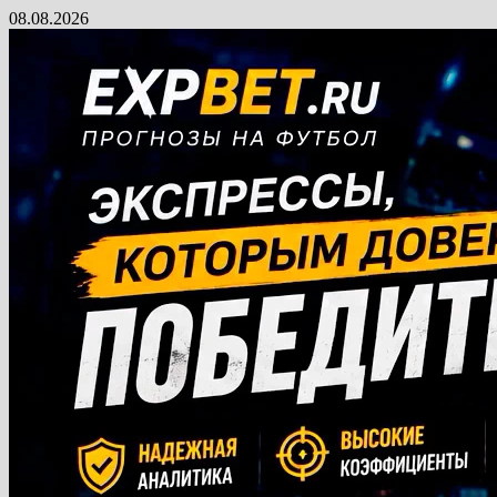
Перейти
08.08.2026
к
содержимому