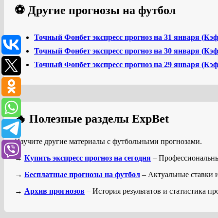
⚽ Другие прогнозы на футбол
Точный Фонбет экспресс прогноз на 31 января (Кэф.
Точный Фонбет экспресс прогноз на 30 января (Кэф.
Точный Фонбет экспресс прогноз на 29 января (Кэф.
🔥 Полезные разделы ExpBet
Изучите другие материалы с футбольными прогнозами.
→
Купить экспресс прогноз на сегодня
– Профессиональные
→
Бесплатные прогнозы на футбол
– Актуальные ставки 
→
Архив прогнозов
– История результатов и статистика пр