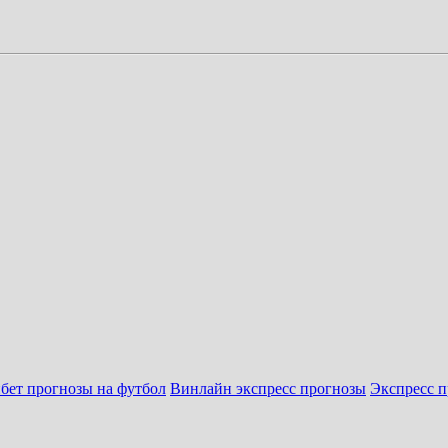
бет прогнозы на футбол
Винлайн экспресс прогнозы
Экспресс п