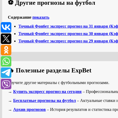
⚽ Другие прогнозы на футбол
Содержание
показать
Точный Фонбет экспресс прогноз на 31 января (Кэф.
Точный Фонбет экспресс прогноз на 30 января (Кэф.
Точный Фонбет экспресс прогноз на 29 января (Кэф.
🔥 Полезные разделы ExpBet
Изучите другие материалы с футбольными прогнозами.
→
Купить экспресс прогноз на сегодня
– Профессиональные
→
Бесплатные прогнозы на футбол
– Актуальные ставки 
→
Архив прогнозов
– История результатов и статистика пр