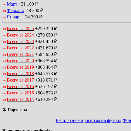
Март
+31 100 ₽
Февраль
-48 300 ₽
Январь
+34 300 ₽
Всего за 2025
+250 350 ₽
Всего за 2024
+279 050 ₽
Всего за 2023
+421 450 ₽
Всего за 2022
+431 670 ₽
Всего за 2021
+594 950 ₽
Всего за 2020
+968 594 ₽
Всего за 2019
+868 464 ₽
Всего за 2018
+645 573 ₽
Всего за 2017
+918 071 ₽
Всего за 2016
+536 197 ₽
Всего за 2015
+504 573 ₽
Всего за 2014
+610 294 ₽
🤝 Партнеры
Бесплатные прогнозы на футбол
Фон
Наши прогнозы на футбол