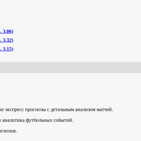
 3,06)
 3,32)
 3,15)
 экспресс прогнозы с детальным анализом матчей.
и аналитика футбольных событий.
огнозов.