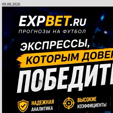
Перейти
09.08.2026
к
содержимому