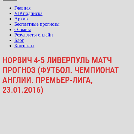
Главная
VIP подписка
Архив
Бесплатные прогнозы
Отзывы
Результаты онлайн
Блог
Контакты
НОРВИЧ 4-5 ЛИВЕРПУЛЬ МАТЧ
ПРОГНОЗ (ФУТБОЛ. ЧЕМПИОНАТ
АНГЛИИ. ПРЕМЬЕР-ЛИГА,
23.01.2016)