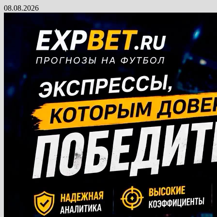
Перейти
08.08.2026
к
содержимому