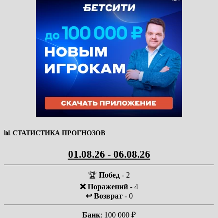
📊 СТАТИСТИКА ПРОГНОЗОВ
01.08.26 - 06.08.26
🏆
Побед
- 2
❌ Поражений
- 4
↩️ Возврат
- 0
Банк
: 100 000 ₽