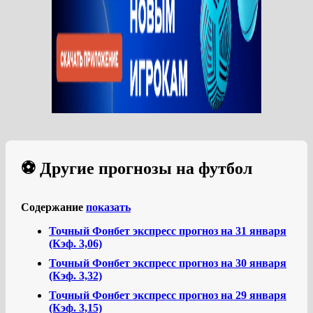
⚽ Другие прогнозы на футбол
Содержание
показать
Точный Фонбет экспресс прогноз на 31 января
(Кэф. 3,06)
Точный Фонбет экспресс прогноз на 30 января
(Кэф. 3,32)
Точный Фонбет экспресс прогноз на 29 января
(Кэф. 3,15)