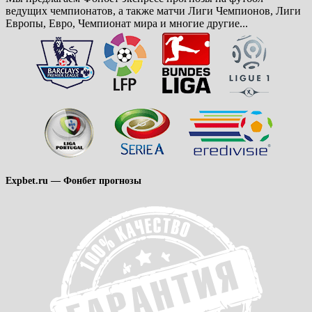
ведущих чемпионатов, а также матчи Лиги Чемпионов, Лиги
Европы, Евро, Чемпионат мира и многие другие...
Expbet.ru — Фонбет прогнозы