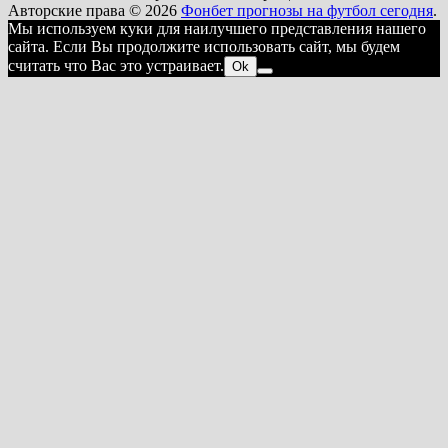
Авторские права © 2026
Фонбет прогнозы на футбол сегодня
.
Мы используем куки для наилучшего представления нашего
сайта. Если Вы продолжите использовать сайт, мы будем
считать что Вас это устраивает.
Ok