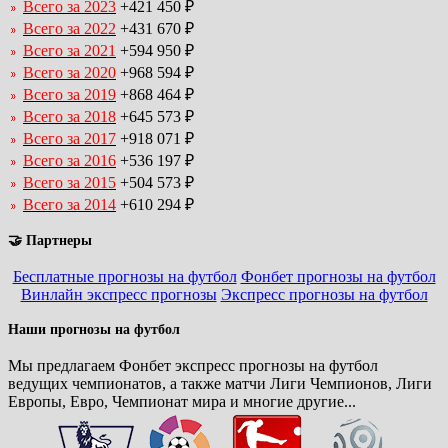
Всего за 2023
+421 450 ₽
Всего за 2022
+431 670 ₽
Всего за 2021
+594 950 ₽
Всего за 2020
+968 594 ₽
Всего за 2019
+868 464 ₽
Всего за 2018
+645 573 ₽
Всего за 2017
+918 071 ₽
Всего за 2016
+536 197 ₽
Всего за 2015
+504 573 ₽
Всего за 2014
+610 294 ₽
🤝 Партнеры
Бесплатные прогнозы на футбол
Фонбет прогнозы на футбол
Винлайн экспресс прогнозы
Экспресс прогнозы на футбол
Наши прогнозы на футбол
Мы предлагаем Фонбет экспресс прогнозы на футбол
ведущих чемпионатов, а также матчи Лиги Чемпионов, Лиги
Европы, Евро, Чемпионат мира и многие другие...