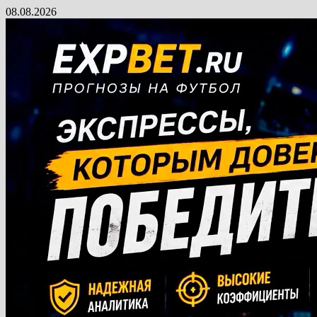
Перейти
08.08.2026
к
содержимому