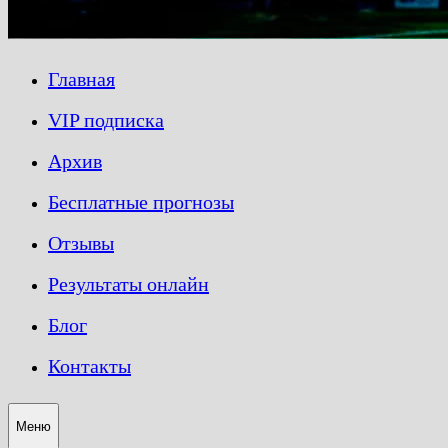
Главная
VIP подписка
Архив
Бесплатные прогнозы
Отзывы
Результаты онлайн
Блог
Контакты
Меню