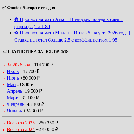
✅ Фонбет Экспресс сегодня
⚽ Прогноз на матч Аякс – Шелбурн: победа хозяев с
форой (-2) за 1.80
⚽ Прогноз на матч Милан – Интер 5 августа 2026 года |
Ставка на тотал больше 2.5 с коэффициентом 1.95
📈 СТАТИСТИКА ЗА ВСЕ ВРЕМЯ
За 2026 год
+114 700 ₽
Июль
+45 700 ₽
Июнь
+80 900 ₽
Май
-9 800 ₽
Апрель
-19 500 ₽
Март
+31 100 ₽
Февраль
-48 300 ₽
Январь
+34 300 ₽
Всего за 2025
+250 350 ₽
Всего за 2024
+279 050 ₽