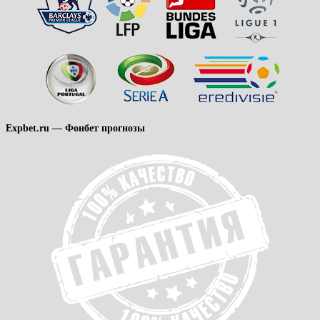
Expbet.ru — Фонбет прогнозы