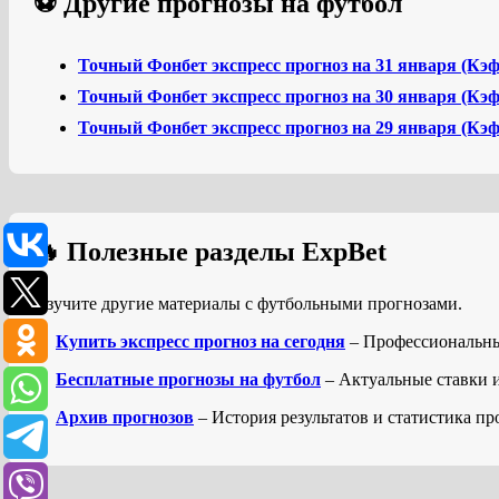
⚽ Другие прогнозы на футбол
Точный Фонбет экспресс прогноз на 31 января (Кэф.
Точный Фонбет экспресс прогноз на 30 января (Кэф.
Точный Фонбет экспресс прогноз на 29 января (Кэф.
🔥 Полезные разделы ExpBet
Изучите другие материалы с футбольными прогнозами.
→
Купить экспресс прогноз на сегодня
– Профессиональные
→
Бесплатные прогнозы на футбол
– Актуальные ставки 
→
Архив прогнозов
– История результатов и статистика пр