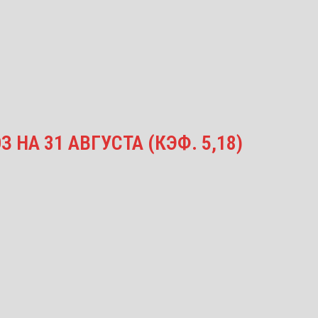
НА 31 АВГУСТА (КЭФ. 5,18)