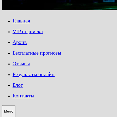
Главная
VIP подписка
Архив
Бесплатные прогнозы
Отзывы
Результаты онлайн
Блог
Контакты
Меню