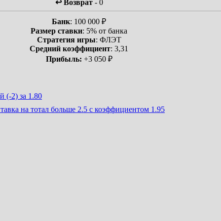
↩️ Возврат
- 0
Банк
: 100 000 ₽
Размер ставки
: 5% от банка
Стратегия игры
: ФЛЭТ
Средний коэффициент
: 3,31
Прибыль:
+3 050 ₽
(-2) за 1.80
тавка на тотал больше 2.5 с коэффициентом 1.95