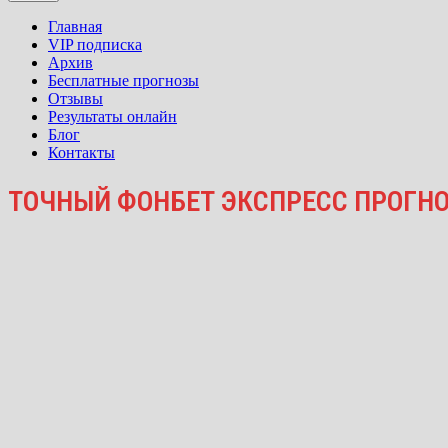
Главная
VIP подписка
Архив
Бесплатные прогнозы
Отзывы
Результаты онлайн
Блог
Контакты
ТОЧНЫЙ ФОНБЕТ ЭКСПРЕСС ПРОГНОЗ 