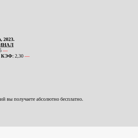
, 2023.
ИНАЛ
25
—
*
КЭФ
: 2,30
—
ий вы получаете абсолютно бесплатно.