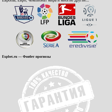
Европы, Евро, Чемпионат мира и многие другие...
Expbet.ru — Фонбет прогнозы