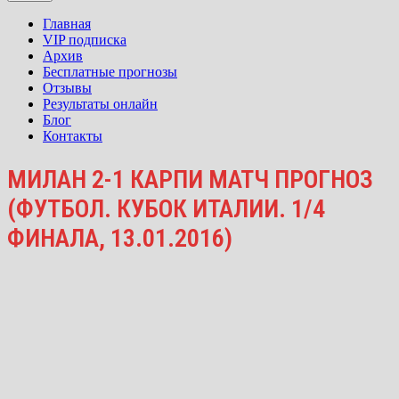
Главная
VIP подписка
Архив
Бесплатные прогнозы
Отзывы
Результаты онлайн
Блог
Контакты
МИЛАН 2-1 КАРПИ МАТЧ ПРОГНОЗ
(ФУТБОЛ. КУБОК ИТАЛИИ. 1/4
ФИНАЛА, 13.01.2016)