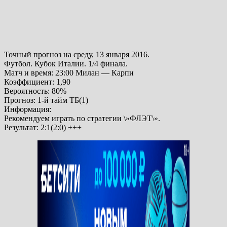
Точный прогноз на среду, 13 января 2016.
Футбол. Кубок Италии. 1/4 финала.
Матч и время: 23:00 Милан — Карпи
Коэффициент: 1,90
Вероятность: 80%
Прогноз
: 1-й тайм ТБ(1)
Информация
:
Рекомендуем играть по стратегии \»ФЛЭТ\».
Результат: 2:1(2:0)
+++