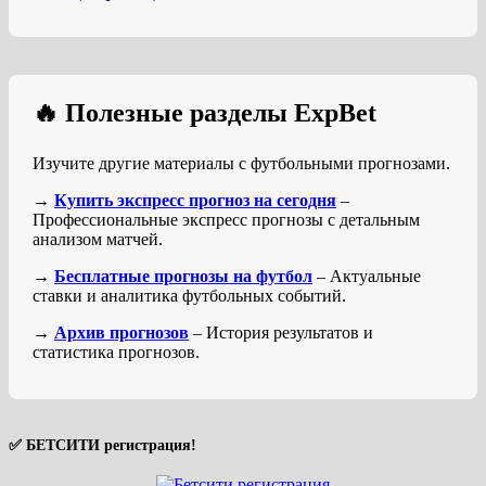
🔥 Полезные разделы ExpBet
Изучите другие материалы с футбольными прогнозами.
→
Купить экспресс прогноз на сегодня
–
Профессиональные экспресс прогнозы с детальным
анализом матчей.
→
Бесплатные прогнозы на футбол
– Актуальные
ставки и аналитика футбольных событий.
→
Архив прогнозов
– История результатов и
статистика прогнозов.
✅ БЕТСИТИ регистрация!