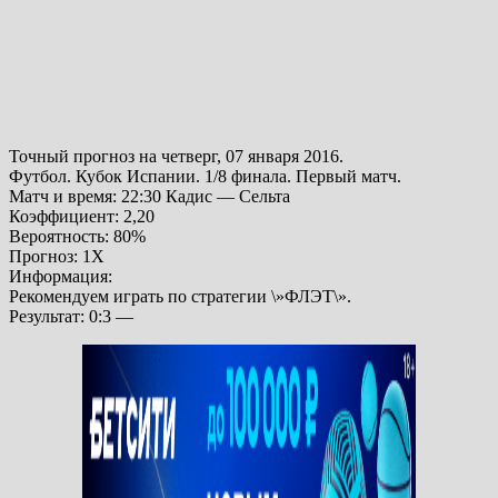
Точный прогноз на четверг, 07 января 2016.
Футбол. Кубок Испании. 1/8 финала. Первый матч.
Матч и время: 22:30 Кадис — Сельта
Коэффициент: 2,20
Вероятность: 80%
Прогноз
: 1Х
Информация
:
Рекомендуем играть по стратегии \»ФЛЭТ\».
Результат: 0:3
—