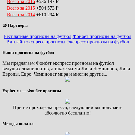
Всего за 2016
+536 197 ₽
Всего за 2015
+504 573 ₽
Всего за 2014
+610 294 ₽
🤝 Партнеры
Бесплатные прогнозы на футбол
Фонбет прогнозы на футбол
Винлайн экспресс прогнозы
Экспресс прогнозы на футбол
Наши прогнозы на футбол
Мы предлагаем Фонбет экспресс прогнозы на футбол
ведущих чемпионатов, а также матчи Лиги Чемпионов, Лиги
Европы, Евро, Чемпионат мира и многие другие...
Expbet.ru — Фонбет прогнозы
При не проходе экспресса, следующий вы получаете
абсолютно бесплатно!
Методы оплаты