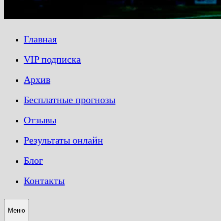
Главная
VIP подписка
Архив
Бесплатные прогнозы
Отзывы
Результаты онлайн
Блог
Контакты
Меню