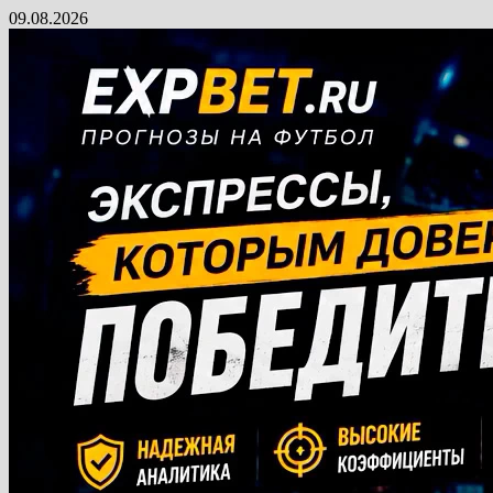
Перейти
09.08.2026
к
содержимому