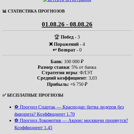
📊 СТАТИСТИКА ПРОГНОЗОВ
01.08.26 - 08.08.26
🏆
Побед
- 3
❌ Поражений
- 4
↩️ Возврат
- 0
Банк
: 100 000 ₽
Размер ставки
: 5% от банка
Стратегия игры
: ФЛЭТ
Средний коэффициент
: 3,03
Прибыль:
+6 750 ₽
✅ БЕСПЛАТНЫЕ ПРОГНОЗЫ
⚽ Прогноз Спартак — Краснодар: битва лидеров без
фаворита? Коэффициент 1.70
⚽ Прогноз Локомотив — Акрон: москвичи прорвутся?
Коэффициент 1.45