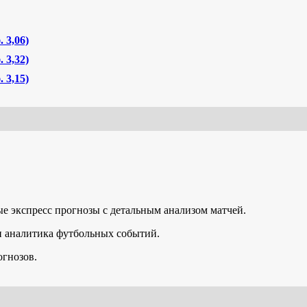
 3,06)
 3,32)
 3,15)
 экспресс прогнозы с детальным анализом матчей.
и аналитика футбольных событий.
огнозов.