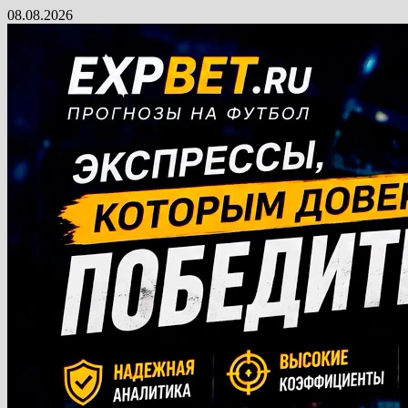
Перейти
08.08.2026
к
содержимому