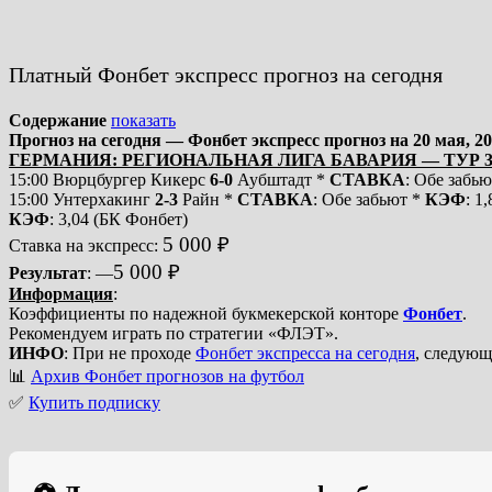
Платный Фонбет экспресс прогноз на сегодня
Содержание
показать
Прогноз на сегодня — Фонбет экспресс прогноз на 20 мая, 20
ГЕРМАНИЯ: РЕГИОНАЛЬНАЯ ЛИГА БАВАРИЯ — ТУР 3
15:00 Вюрцбургер Кикерс
6-0
Аубштадт *
СТАВКА
: Обе забь
15:00 Унтерхакинг
2-3
Райн *
СТАВКА
: Обе забьют *
КЭФ
: 1
КЭФ
: 3,04 (БК Фонбет)
5 000 ₽
Ставка на экспресс:
5 000 ₽
Результат
: —
Информация
:
Коэффициенты по надежной букмекерской конторе
Фонбет
.
Рекомендуем играть по стратегии «ФЛЭТ».
ИНФО
: При не проходе
Фонбет экспресса на сегодня
, следующ
📊
Архив Фонбет прогнозов на футбол
✅
Купить подписку