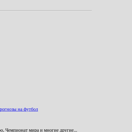
рогнозы на футбол
, Чемпионат мира и многие другие...