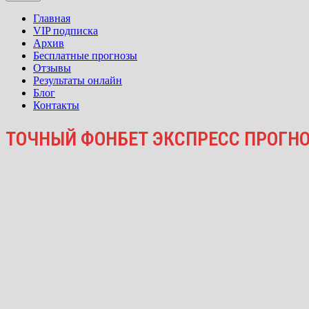
Главная
VIP подписка
Архив
Бесплатные прогнозы
Отзывы
Результаты онлайн
Блог
Контакты
ТОЧНЫЙ ФОНБЕТ ЭКСПРЕСС ПРОГНОЗ 