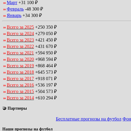
Март
+31 100 ₽
Февраль
-48 300 ₽
Январь
+34 300 ₽
Всего за 2025
+250 350 ₽
Всего за 2024
+279 050 ₽
Всего за 2023
+421 450 ₽
Всего за 2022
+431 670 ₽
Всего за 2021
+594 950 ₽
Всего за 2020
+968 594 ₽
Всего за 2019
+868 464 ₽
Всего за 2018
+645 573 ₽
Всего за 2017
+918 071 ₽
Всего за 2016
+536 197 ₽
Всего за 2015
+504 573 ₽
Всего за 2014
+610 294 ₽
🤝 Партнеры
Бесплатные прогнозы на футбол
Фон
Наши прогнозы на футбол