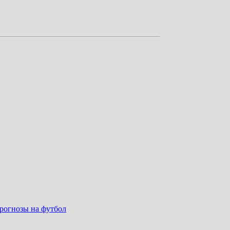
рогнозы на футбол