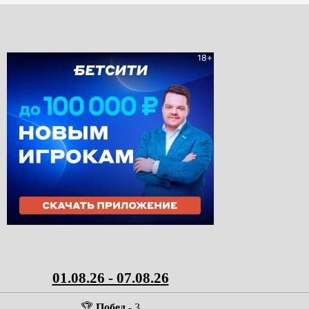
01.08.26 - 07.08.26
🏆
Побед
- 3