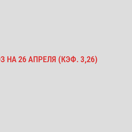
НА 26 АПРЕЛЯ (КЭФ. 3,26)