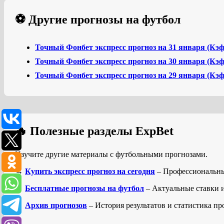
⚽ Другие прогнозы на футбол
Точный Фонбет экспресс прогноз на 31 января (Кэф.
Точный Фонбет экспресс прогноз на 30 января (Кэф.
Точный Фонбет экспресс прогноз на 29 января (Кэф.
🔥 Полезные разделы ExpBet
Изучите другие материалы с футбольными прогнозами.
→
Купить экспресс прогноз на сегодня
– Профессиональные
→
Бесплатные прогнозы на футбол
– Актуальные ставки 
→
Архив прогнозов
– История результатов и статистика пр