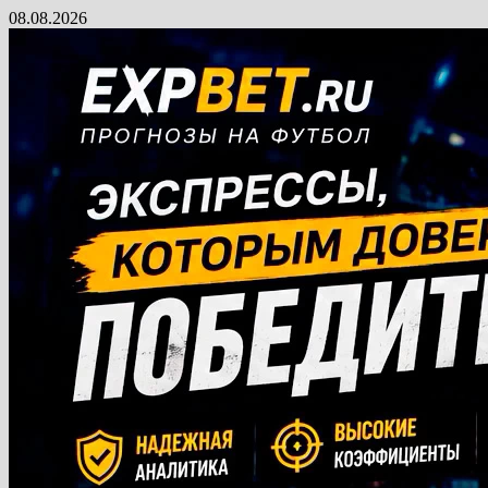
Перейти
08.08.2026
к
содержимому