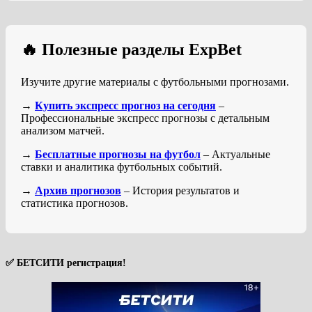
🔥 Полезные разделы ExpBet
Изучите другие материалы с футбольными прогнозами.
→
Купить экспресс прогноз на сегодня
–
Профессиональные экспресс прогнозы с детальным
анализом матчей.
→
Бесплатные прогнозы на футбол
– Актуальные
ставки и аналитика футбольных событий.
→
Архив прогнозов
– История результатов и
статистика прогнозов.
✅ БЕТСИТИ регистрация!