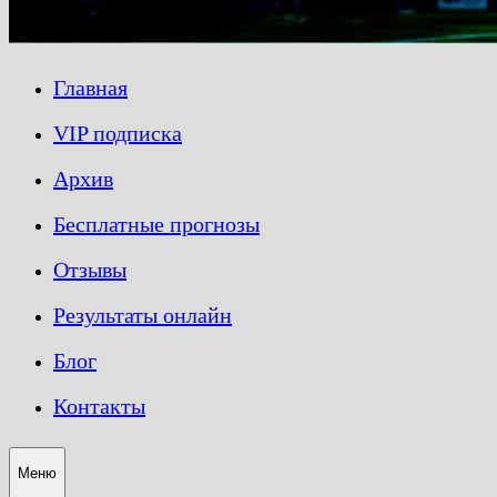
Главная
VIP подписка
Архив
Бесплатные прогнозы
Отзывы
Результаты онлайн
Блог
Контакты
Меню