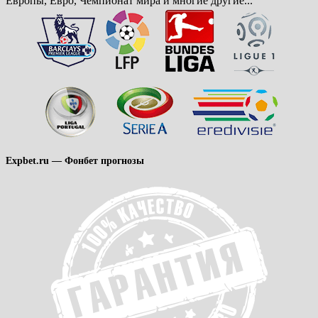
Европы, Евро, Чемпионат мира и многие другие...
Expbet.ru — Фонбет прогнозы