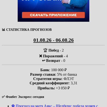
📊 СТАТИСТИКА ПРОГНОЗОВ
01.08.26 - 06.08.26
🏆
Побед
- 2
❌ Поражений
- 4
↩️ Возврат
- 0
Банк
: 100 000 ₽
Размер ставки
: 5% от банка
Стратегия игры
: ФЛЭТ
Средний коэффициент
: 3,31
Прибыль:
+3 050 ₽
✅ Фонбет Экспресс сегодня
⚽ Прогноз на матч Аякс – Шелбурн: победа хозяев с