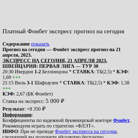
Платный Фонбет экспресс прогноз на сегодня
Содержание
показать
Прогноз на сегодня — Фонбет экспресс прогноз на 21
апреля, 2023.
ЭКСПРЕСС НА СЕГОДНЯ, 21 АПРЕЛЯ 2023.
ШВЕЙЦАРИЯ: ПЕРВАЯ ЛИГА — ТУР 30
20:30 Ивердон
1-2
Беллинцона *
СТАВКА
: ТБ(2,5) *
КЭФ
:
1,69
+++
21:15 Виль
3-1
Шафхаузен *
СТАВКА
: ТБ(2,5) *
КЭФ
: 1,58
+++
КЭФ
: 2,67 (БК Фонбет)
5 000 ₽
Ставка на экспресс:
₽
Результат
: +8 350
Информация
:
Коэффициенты по надежной букмекерской конторе
Фонбет
.
Рекомендуем играть по стратегии «ФЛЭТ».
ИНФО
: При не проходе
Фонбет экспресса на сегодня
,
следующий вы получаете абсолютно бесплатно.