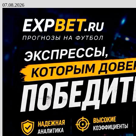
Перейти
07.08.2026
к
содержимому