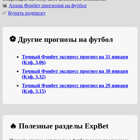
📊
Архив Фонбет прогнозов на футбол
✅
Купить подписку
⚽ Другие прогнозы на футбол
Точный Фонбет экспресс прогноз на 31 января
(Кэф. 3,06)
Точный Фонбет экспресс прогноз на 30 января
(Кэф. 3,32)
Точный Фонбет экспресс прогноз на 29 января
(Кэф. 3,15)
🔥 Полезные разделы ExpBet