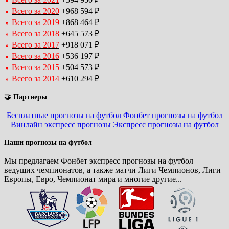
Всего за 2020
+968 594 ₽
Всего за 2019
+868 464 ₽
Всего за 2018
+645 573 ₽
Всего за 2017
+918 071 ₽
Всего за 2016
+536 197 ₽
Всего за 2015
+504 573 ₽
Всего за 2014
+610 294 ₽
🤝 Партнеры
Бесплатные прогнозы на футбол
Фонбет прогнозы на футбол
Винлайн экспресс прогнозы
Экспресс прогнозы на футбол
Наши прогнозы на футбол
Мы предлагаем Фонбет экспресс прогнозы на футбол
ведущих чемпионатов, а также матчи Лиги Чемпионов, Лиги
Европы, Евро, Чемпионат мира и многие другие...