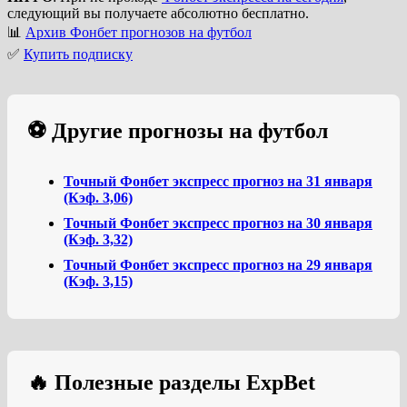
следующий вы получаете абсолютно бесплатно.
📊
Архив Фонбет прогнозов на футбол
✅
Купить подписку
⚽ Другие прогнозы на футбол
Точный Фонбет экспресс прогноз на 31 января
(Кэф. 3,06)
Точный Фонбет экспресс прогноз на 30 января
(Кэф. 3,32)
Точный Фонбет экспресс прогноз на 29 января
(Кэф. 3,15)
🔥 Полезные разделы ExpBet