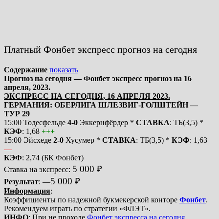
Платный Фонбет экспресс прогноз на сегодня
Содержание
показать
Прогноз на сегодня — Фонбет экспресс прогноз на 16
апреля, 2023.
ЭКСПРЕСС НА СЕГОДНЯ, 16 АПРЕЛЯ 2023.
ГЕРМАНИЯ: ОБЕРЛИГА ШЛЕЗВИГ-ГОЛШТЕЙН —
ТУР 29
15:00 Тодесфельде
4-0
Эккернфёрдер *
СТАВКА
: ТБ(3,5) *
КЭФ
: 1,68
+++
15:00 Эйсхеде
2-0
Хусумер *
СТАВКА
: ТБ(3,5) *
КЭФ
: 1,63
—
КЭФ
: 2,74 (БК Фонбет)
5 000 ₽
Ставка на экспресс:
5 000 ₽
Результат
: —
Информация
:
Коэффициенты по надежной букмекерской конторе
Фонбет
.
Рекомендуем играть по стратегии «ФЛЭТ».
ИНФО
: При не проходе
Фонбет экспресса на сегодня
,