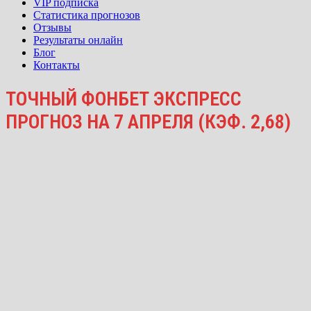
VIP подписка
Статистика прогнозов
Отзывы
Результаты онлайн
Блог
Контакты
ТОЧНЫЙ ФОНБЕТ ЭКСПРЕСС
ПРОГНОЗ НА 7 АПРЕЛЯ (КЭФ. 2,68)