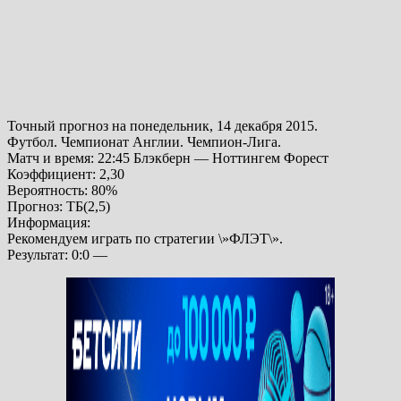
Точный прогноз на понедельник, 14 декабря 2015.
Футбол. Чемпионат Англии. Чемпион-Лига.
Матч и время: 22:45 Блэкберн — Ноттингем Форест
Коэффициент: 2,30
Вероятность: 80%
Прогноз
: ТБ(2,5)
Информация
:
Рекомендуем играть по стратегии \»ФЛЭТ\».
Результат: 0:0
—