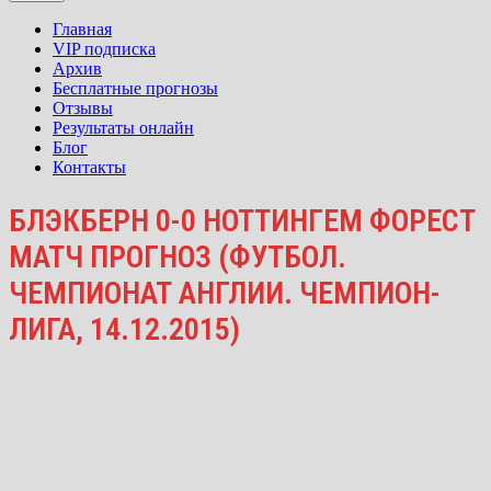
Главная
VIP подписка
Архив
Бесплатные прогнозы
Отзывы
Результаты онлайн
Блог
Контакты
БЛЭКБЕРН 0-0 НОТТИНГЕМ ФОРЕСТ
МАТЧ ПРОГНОЗ (ФУТБОЛ.
ЧЕМПИОНАТ АНГЛИИ. ЧЕМПИОН-
ЛИГА, 14.12.2015)