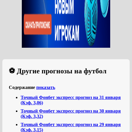
⚽ Другие прогнозы на футбол
Содержание
показать
Точный Фонбет экспресс прогноз на 31 января
(Кэф. 3,06)
Точный Фонбет экспресс прогноз на 30 января
(Кэф. 3,32)
Точный Фонбет экспресс прогноз на 29 января
(Кэф. 3,15)