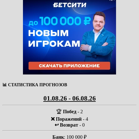
📊 СТАТИСТИКА ПРОГНОЗОВ
01.08.26 - 06.08.26
🏆
Побед
- 2
❌ Поражений
- 4
↩️ Возврат
- 0
Банк
: 100 000 ₽