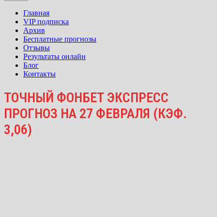
Главная
VIP подписка
Архив
Бесплатные прогнозы
Отзывы
Результаты онлайн
Блог
Контакты
ТОЧНЫЙ ФОНБЕТ ЭКСПРЕСС
ПРОГНОЗ НА 27 ФЕВРАЛЯ (КЭФ.
3,06)