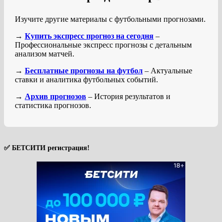
Изучите другие материалы с футбольными прогнозами.
→
Купить экспресс прогноз на сегодня
–
Профессиональные экспресс прогнозы с детальным
анализом матчей.
→
Бесплатные прогнозы на футбол
– Актуальные
ставки и аналитика футбольных событий.
→
Архив прогнозов
– История результатов и
статистика прогнозов.
✅ БЕТСИТИ регистрация!