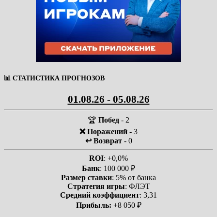
📊 СТАТИСТИКА ПРОГНОЗОВ
01.08.26 - 05.08.26
🏆
Побед
- 2
❌ Поражений
- 3
↩️ Возврат
- 0
ROI
: +0,0%
Банк
: 100 000 ₽
Размер ставки
: 5% от банка
Стратегия игры
: ФЛЭТ
Средний коэффициент
: 3,31
Прибыль:
+8 050 ₽