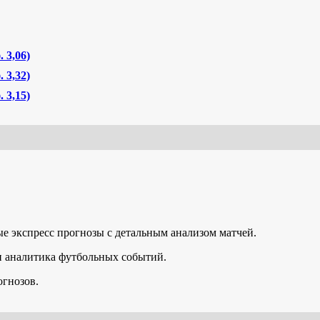
 3,06)
 3,32)
 3,15)
 экспресс прогнозы с детальным анализом матчей.
и аналитика футбольных событий.
огнозов.