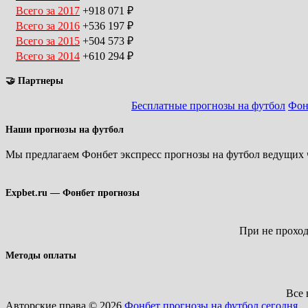
Всего за 2017
+918 071 ₽
Всего за 2016
+536 197 ₽
Всего за 2015
+504 573 ₽
Всего за 2014
+610 294 ₽
🤝 Партнеры
Бесплатные прогнозы на футбол
Фон
Наши прогнозы на футбол
Мы предлагаем Фонбет экспресс прогнозы на футбол ведущих ч
Expbet.ru — Фонбет прогнозы
При не проход
Методы оплаты
Все 
Авторские права © 2026
Фонбет прогнозы на футбол сегодня
.