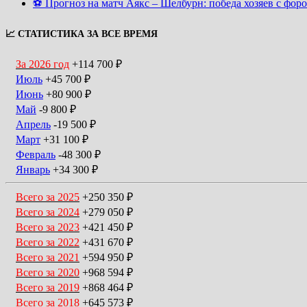
⚽ Прогноз на матч Аякс – Шелбурн: победа хозяев с форой 
📈 СТАТИСТИКА ЗА ВСЕ ВРЕМЯ
За 2026 год
+114 700 ₽
Июль
+45 700 ₽
Июнь
+80 900 ₽
Май
-9 800 ₽
Апрель
-19 500 ₽
Март
+31 100 ₽
Февраль
-48 300 ₽
Январь
+34 300 ₽
Всего за 2025
+250 350 ₽
Всего за 2024
+279 050 ₽
Всего за 2023
+421 450 ₽
Всего за 2022
+431 670 ₽
Всего за 2021
+594 950 ₽
Всего за 2020
+968 594 ₽
Всего за 2019
+868 464 ₽
Всего за 2018
+645 573 ₽