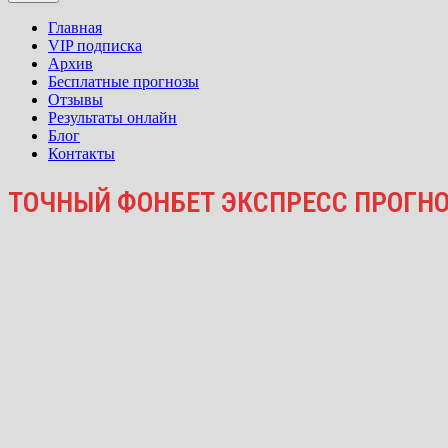
Главная
VIP подписка
Архив
Бесплатные прогнозы
Отзывы
Результаты онлайн
Блог
Контакты
ТОЧНЫЙ ФОНБЕТ ЭКСПРЕСС ПРОГНОЗ 