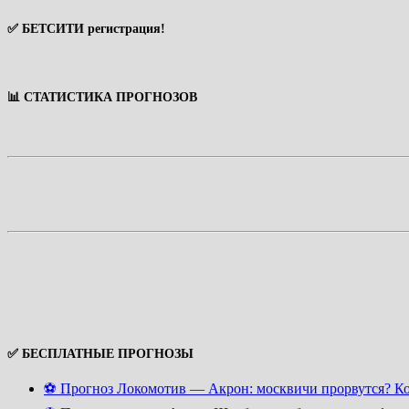
✅ БЕТСИТИ регистрация!
📊 СТАТИСТИКА ПРОГНОЗОВ
✅ БЕСПЛАТНЫЕ ПРОГНОЗЫ
⚽ Прогноз Локомотив — Акрон: москвичи прорвутся? К