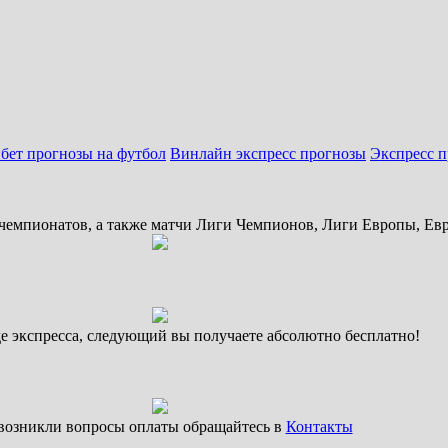
бет прогнозы на футбол
Винлайн экспресс прогнозы
Экспресс п
емпионатов, а также матчи Лиги Чемпионов, Лиги Европы, Евро
е экспресса, следующий вы получаете абсолютно бесплатно!
возникли вопросы оплаты обращайтесь в
Контакты