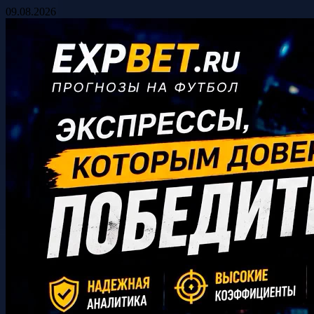
Перейти
09.08.2026
к
содержимому