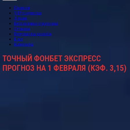
Главная
VIP подписка
Архив
Бесплатные прогнозы
Отзывы
Результаты онлайн
Блог
Контакты
ТОЧНЫЙ ФОНБЕТ ЭКСПРЕСС
ПРОГНОЗ НА 1 ФЕВРАЛЯ (КЭФ. 3,15)