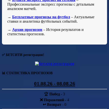
Профессиональные экспресс прогнозы с детальным
анализом матчей.
→
Бесплатные прогнозы на футбол
– Актуальные
ставки и аналитика футбольных событий.
→
Архив прогнозов
– История результатов и
статистика прогнозов.
✅ БЕТСИТИ регистрация!
📊 СТАТИСТИКА ПРОГНОЗОВ
01.08.26 - 08.08.26
🏆
Побед
- 3
❌ Поражений
- 4
↩️ Возврат
- 0