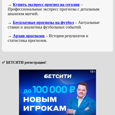
→
Купить экспресс прогноз на сегодня
–
Профессиональные экспресс прогнозы с детальным
анализом матчей.
→
Бесплатные прогнозы на футбол
– Актуальные
ставки и аналитика футбольных событий.
→
Архив прогнозов
– История результатов и
статистика прогнозов.
✅ БЕТСИТИ регистрация!