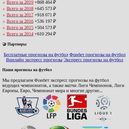
Всего за 2019
+868 464 ₽
Всего за 2018
+645 573 ₽
Всего за 2017
+918 071 ₽
Всего за 2016
+536 197 ₽
Всего за 2015
+504 573 ₽
Всего за 2014
+610 294 ₽
🤝 Партнеры
Бесплатные прогнозы на футбол
Фонбет прогнозы на футбол
Винлайн экспресс прогнозы
Экспресс прогнозы на футбол
Наши прогнозы на футбол
Мы предлагаем Фонбет экспресс прогнозы на футбол
ведущих чемпионатов, а также матчи Лиги Чемпионов, Лиги
Европы, Евро, Чемпионат мира и многие другие...