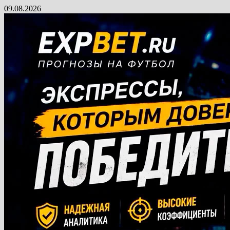
Перейти
09.08.2026
к
содержимому