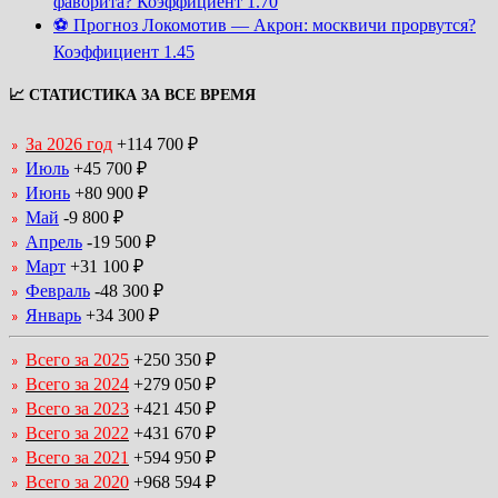
фаворита? Коэффициент 1.70
⚽ Прогноз Локомотив — Акрон: москвичи прорвутся?
Коэффициент 1.45
📈 СТАТИСТИКА ЗА ВСЕ ВРЕМЯ
За 2026 год
+114 700 ₽
Июль
+45 700 ₽
Июнь
+80 900 ₽
Май
-9 800 ₽
Апрель
-19 500 ₽
Март
+31 100 ₽
Февраль
-48 300 ₽
Январь
+34 300 ₽
Всего за 2025
+250 350 ₽
Всего за 2024
+279 050 ₽
Всего за 2023
+421 450 ₽
Всего за 2022
+431 670 ₽
Всего за 2021
+594 950 ₽
Всего за 2020
+968 594 ₽